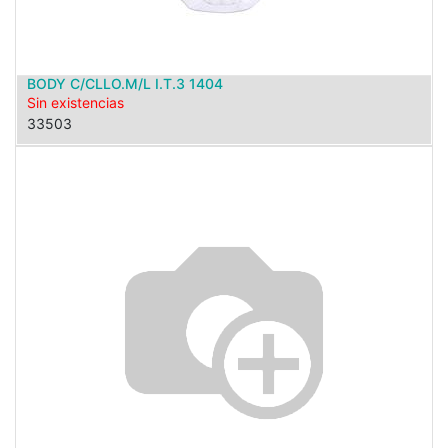
BODY C/CLLO.M/L I.T.3 1404
Sin existencias
33503