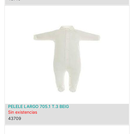
PELELE LARGO 705.1 T.3 BEIG
Sin existencias
43709