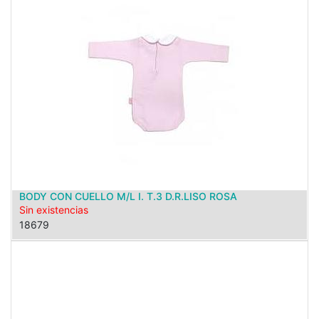
BODY CON CUELLO M/L I. T.3 D.R.LISO ROSA
Sin existencias
18679