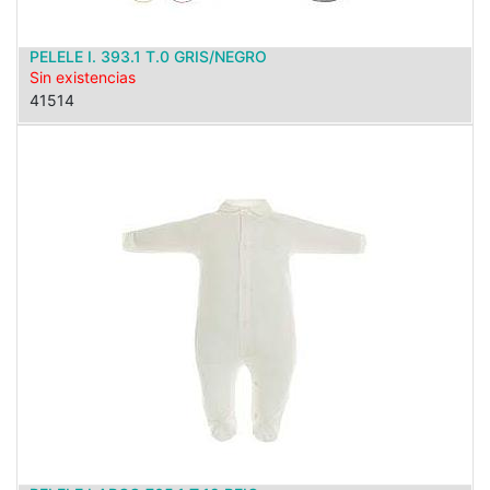
PELELE I. 393.1 T.0 GRIS/NEGRO
Sin existencias
41514