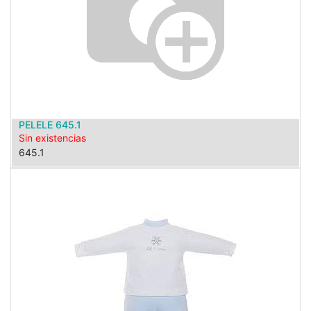
PELELE 645.1
Sin existencias
645.1