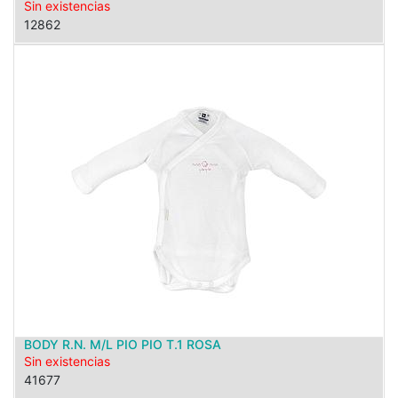
Sin existencias
12862
BODY R.N. M/L PIO PIO T.1 ROSA
Sin existencias
41677