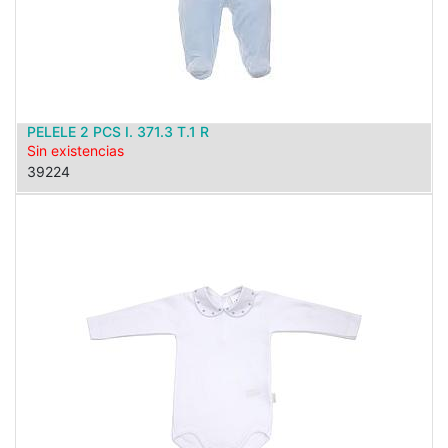
PELELE 2 PCS I. 371.3 T.1 R
Sin existencias
39224