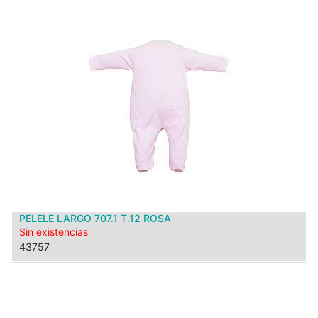
PELELE LARGO 707.1 T.12 ROSA
Sin existencias
43757