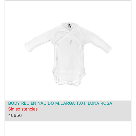
BODY RECIEN NACIDO M.LARGA T.0 I. LUNA ROSA
Sin existencias
40656