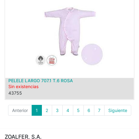
PELELE LARGO 707.1 T.6 ROSA
Sin existencias
43755
Anterior
1
2
3
4
5
6
7
Siguiente
ZOALFER, S.A.