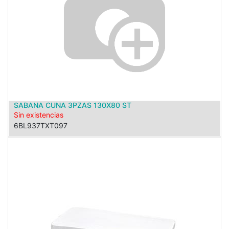
SABANA CUNA 3PZAS 130X80 ST
Sin existencias
6BL937TXT097