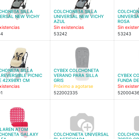
CHONETA SILLA
COLCHONETA SILLA
COLCHON
VERSAL NEW VICHY
UNIVERSAL NEW VICHY
UNIVERSA
AZUL
ROSA
xistencias
Sin existencias
Sin existe
44
53242
53243
CHONETA SILLA
CYBEX COLCHONETA
.REVERSIBLE PICNIC
VERANO PARA SILLA
CYBEX C
E 42X98X1 CM
GRIS
FUNDA DE
xistencias
Próximo a agotarse
Sin existe
01
522002335
5200043
LAREN ATOM
CHONETA GALAXY
COLCHONETA UNIVERSAL
COLCHON