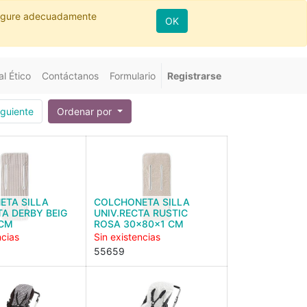
nfigure adecuadamente
OK
l Ético
Contáctanos
Formulario
Registrarse
iguiente
Ordenar por
ETA SILLA
COLCHONETA SILLA
TA DERBY BEIG
UNIV.RECTA RUSTIC
 CM
ROSA 30x80x1 CM
ncias
Sin existencias
55659