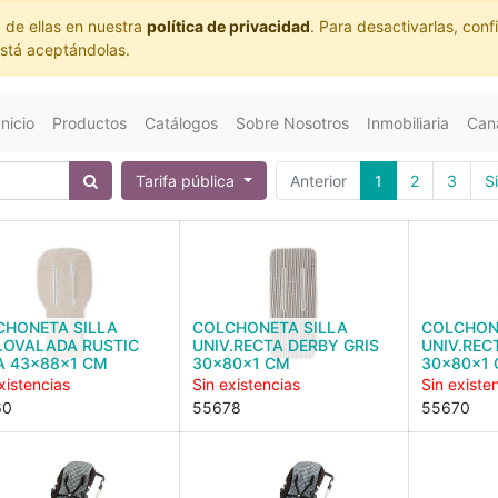
 de ellas en nuestra
política de privacidad
. Para desactivarlas, co
está aceptándolas.
Inicio
Productos
Catálogos
Sobre Nosotros
Inmobiliaria
Cana
Tarifa pública
Anterior
1
2
3
S
CHONETA SILLA
COLCHONETA SILLA
COLCHON
.OVALADA RUSTIC
UNIV.RECTA DERBY GRIS
UNIV.REC
A 43x88x1 CM
30x80x1 CM
30x80x1
xistencias
Sin existencias
Sin existe
60
55678
55670