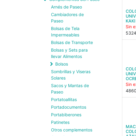
Arnés de Paseo
COL
Cambiadores de
UNI
Paseo
KAKI
Sin e
Bolsas de Tela
532
Impermeables
Bolsas de Transporte
Bolsas y Sets para
llevar Alimentos
Bolsos
COL
Sombrillas y Viseras
UNIV
Solares
OCR
Sin e
Sacos y Mantas de
486
Paseo
Portatoallitas
Portadocumentos
Portabiberones
Patinetes
MAC
Otros complementos
COL