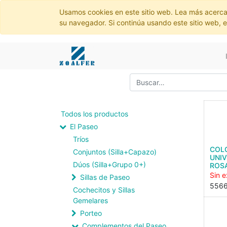
Usamos cookies en este sitio web. Lea más acerca
su navegador. Si continúa usando este sitio web, 
Todos los productos
El Paseo
Tríos
COL
Conjuntos (Silla+Capazo)
UNIV
Dúos (Silla+Grupo 0+)
ROS
Sin e
Sillas de Paseo
556
Cochecitos y Sillas
Gemelares
Porteo
Complementos del Paseo