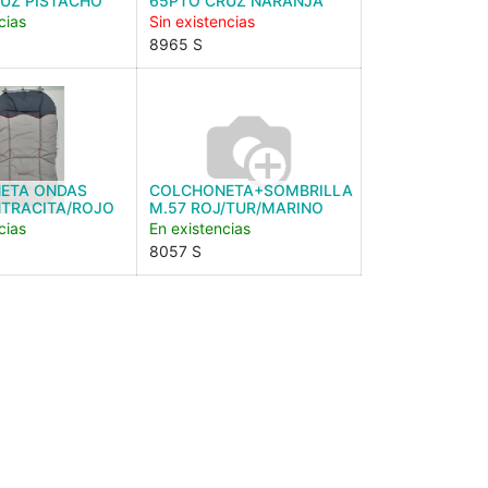
UZ PISTACHO
65PTO CRUZ NARANJA
cias
Sin existencias
8965 S
ETA ONDAS
COLCHONETA+SOMBRILLA
NTRACITA/ROJO
M.57 ROJ/TUR/MARINO
cias
En existencias
8057 S