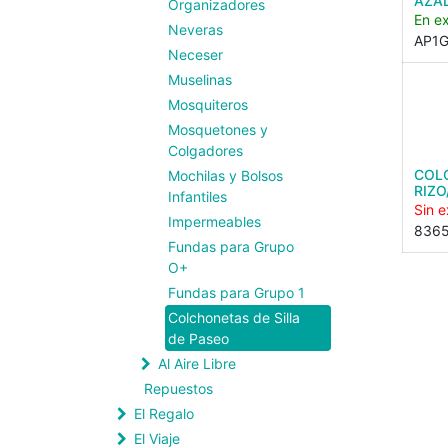
AZA
Organizadores
En ex
Neveras
AP1
Neceser
Muselinas
Mosquiteros
Mosquetones y
Colgadores
COL
Mochilas y Bolsos
RIZO
Infantiles
Sin e
Impermeables
836
Fundas para Grupo
O+
Fundas para Grupo 1
Colchonetas de Silla
de Paseo
Al Aire Libre
Repuestos
El Regalo
El Viaje