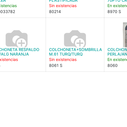
LEA
PLASTIFICADA
70PTO CR
istencias
Sin existencias
En existen
G033782
80214
8970 S
CHONETA RESPALDO
COLCHONETA+SOMBRILLA
COLCHON
/ALG NARANJA
M.61 TURQ/TURQ
PERLA/A
xistencias
Sin existencias
En existen
5
8061 S
8060