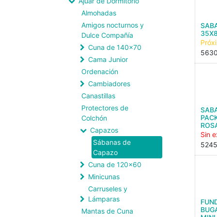
Ajuar de Dormitorio
Almohadas
Amigos nocturnos y
SAB
35X8
Dulce Compañía
Próx
Cuna de 140x70
563
Cama Junior
Ordenación
Cambiadores
Canastillas
Protectores de
SAB
PACK
Colchón
ROS
Capazos
Sin e
Sábanas de
524
Capazo
Cuna de 120x60
Minicunas
Carruseles y
Lámparas
FUN
BUG
Mantas de Cuna