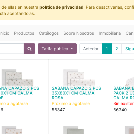
 de ellas en nuestra
política de privacidad
. Para desactivarlas, co
está aceptándolas.
Inicio
Productos
Catálogos
Sobre Nosotros
Inmobiliaria
Cana
Tarifa pública
Anterior
1
2
Sigu
ANA CAPAZO 3 PCS
SABANA CAPAZO 3 PCS
SABANA 
80X1 CM CALMA
35X80X1 CM CALMA
PACK 2 U
DE
ROSA
CALMA R
imo a agotarse
Próximo a agotarse
Sin existe
86
56347
56340