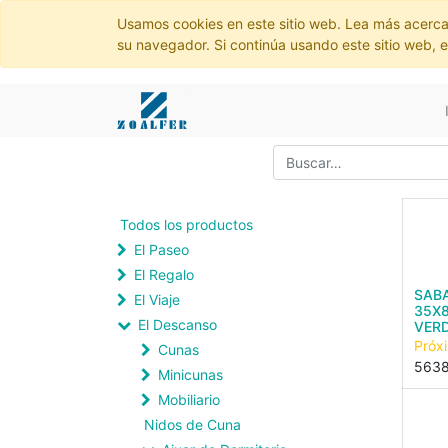
Usamos cookies en este sitio web. Lea más acerca
su navegador. Si continúa usando este sitio web, 
Todos los productos
El Paseo
El Regalo
SAB
El Viaje
35X
El Descanso
VER
Próx
Cunas
563
Minicunas
Mobiliario
Nidos de Cuna