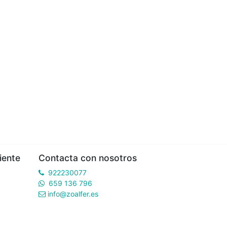
iente
Contacta con nosotros
922230077
659 136 796
info@zoalfer.es