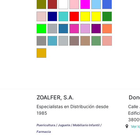
ZOALFER, S.A.
Dond
Especialistas en Distribución desde
Calle 
1985
Edifici
38009 
Puericultura / Juguete / Mobiliario Infantil /
Ver 
Farmacia