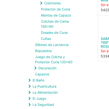
MINI
Colchones
Sin e
Protector de Cuna
542
Mantas de Capazo
Colchas de Cama
190x90
Doseles de Cuna
Cuñas
SAB
TRIP
Sillones de Lactancia
ROS
Repuestos
Sin e
533
Juego de Colcha y
Protector Cuna 120x60
Decoración
Capazos
El Baño
La Puericultura
La Alimentación
El Juego
La Seguridad