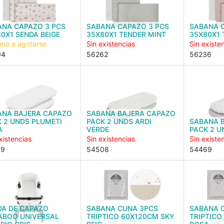
ANA CAPAZO 3 PCS
SABANA CAPAZO 3 PCS
SABANA 
0X1 SENDA BEIGE
35X80X1 TENDER MINT
35X80X1 
imo a agotarse
Sin existencias
Sin existe
04
56262
56236
ANA BAJERA CAPAZO
SABANA BAJERA CAPAZO
 2 UNDS PLUMETI
PACK 2 UNDS ARDI
SABANA 
A
VERDE
PACK 2 U
xistencias
Sin existencias
Sin existe
59
54508
54469
DA DE CAPAZO
SABANA CUNA 3PCS
SABANA 
ABOO UNIVERSAL
TRIPTICO 60X120CM SKY
TRIPTICO