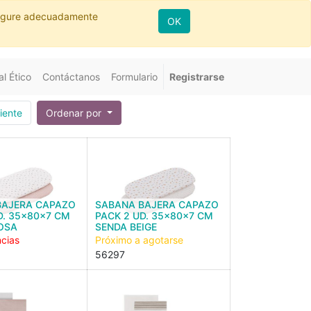
nfigure adecuadamente
OK
l Ético
Contáctanos
Formulario
Registrarse
iente
Ordenar por
BAJERA CAPAZO
SABANA BAJERA CAPAZO
D. 35x80x7 CM
PACK 2 UD. 35x80x7 CM
OSA
SENDA BEIGE
ncias
Próximo a agotarse
56297