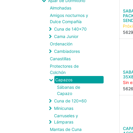
Ajuar de Dormitorio
Almohadas
SAB
Amigos nocturnos y
PACK
SEND
Dulce Compañía
Próx
Cuna de 140x70
562
Cama Junior
Ordenación
Cambiadores
Canastillas
Protectores de
SAB
Colchón
35X8
Capazos
Sin e
Sábanas de
562
Capazo
Cuna de 120x60
Minicunas
Carruseles y
Lámparas
CAP
Mantas de Cuna