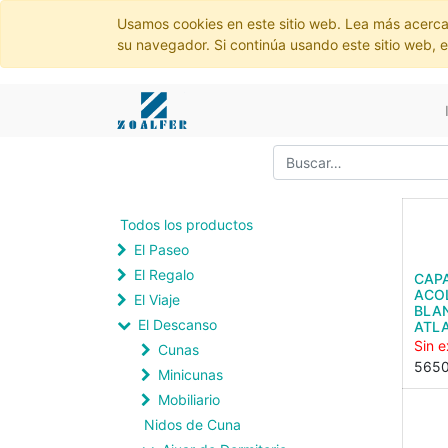
Usamos cookies en este sitio web. Lea más acerca
su navegador. Si continúa usando este sitio web, 
Todos los productos
El Paseo
El Regalo
CAP
ACO
El Viaje
BLA
El Descanso
ATLA
Sin e
Cunas
565
Minicunas
Mobiliario
Nidos de Cuna