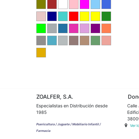
ZOALFER, S.A.
Dond
Especialistas en Distribución desde
Calle 
1985
Edifici
38009 
Puericultura / Juguete / Mobiliario Infantil /
Ver 
Farmacia