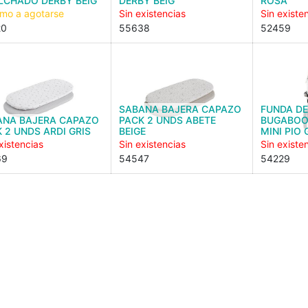
LCHADO DERBY BEIG
DERBY BEIG
ROSA
imo a agotarse
Sin existencias
Sin existe
20
55638
52459
SABANA BAJERA CAPAZO
FUNDA D
ANA BAJERA CAPAZO
PACK 2 UNDS ABETE
BUGABOO
 2 UNDS ARDI GRIS
BEIGE
MINI PIO 
xistencias
Sin existencias
Sin existe
69
54547
54229