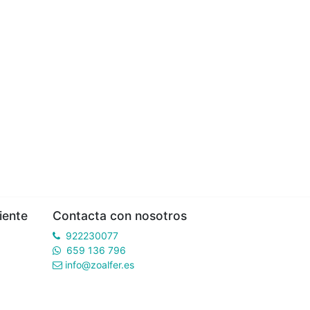
iente
Contacta con nosotros
922230077
659 136 796
info@zoalfer.es