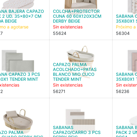
ANA BAJERA CAPAZO
COLCHA+PROTECTOR
 2 UD. 35x80x7 CM
CUNA 60 60X120X3CM
SABANA 
A BEIGE
DERBY BEIGE
35X80X1 
imo a agotarse
Sin existencias
Próximo a
97
55624
56304
CAPAZO PALMA
ACOLCHADO+PATAS
ANA CAPAZO 3 PCS
BLANCO MIO CUCO
SABANA 
0X1 TENDER MINT
TENDER MINT
35X80X1 
xistencias
Sin existencias
Sin existe
62
56271
56236
SABANAS
SABANA 
AZO PALMA
CAPAZO/CARRO 3 PCS
PACK 2 U