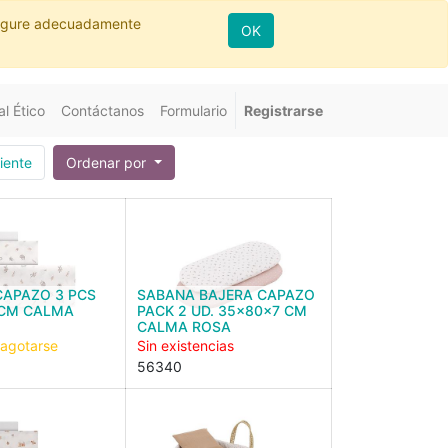
nfigure adecuadamente
OK
l Ético
Contáctanos
Formulario
Registrarse
iente
Ordenar por
CAPAZO 3 PCS
SABANA BAJERA CAPAZO
 CM CALMA
PACK 2 UD. 35x80x7 CM
CALMA ROSA
 agotarse
Sin existencias
56340