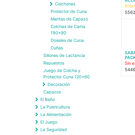
ACO
Colchones
Próx
Protector de Cuna
556
Mantas de Capazo
Colchas de Cama
190x90
Doseles de Cuna
Cuñas
SAB
Sillones de Lactancia
PACK
Repuestos
Sin e
544
Juego de Colcha y
Protector Cuna 120x60
Decoración
Capazos
El Baño
La Puericultura
La Alimentación
El Juego
La Seguridad