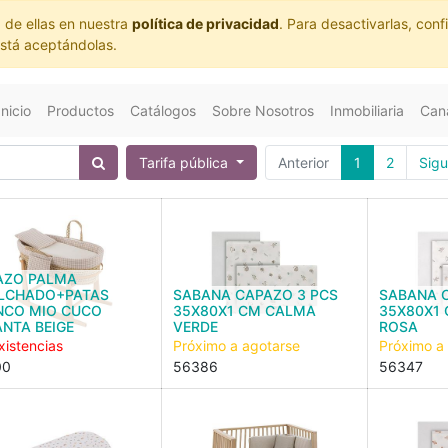
 de ellas en nuestra
política de privacidad
. Para desactivarlas, co
está aceptándolas.
Inicio
Productos
Catálogos
Sobre Nosotros
Inmobiliaria
Cana
Tarifa pública
Anterior
1
2
Sigu
AZO PALMA
LCHADO+PATAS
SABANA CAPAZO 3 PCS
SABANA 
NCO MIO CUCO
35X80X1 CM CALMA
35X80X1
NTA BEIGE
VERDE
ROSA
xistencias
Próximo a agotarse
Próximo a
00
56386
56347