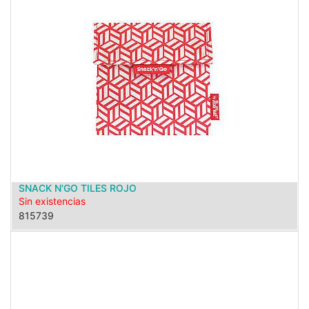
SNACK N'GO TILES ROJO
Sin existencias
815739