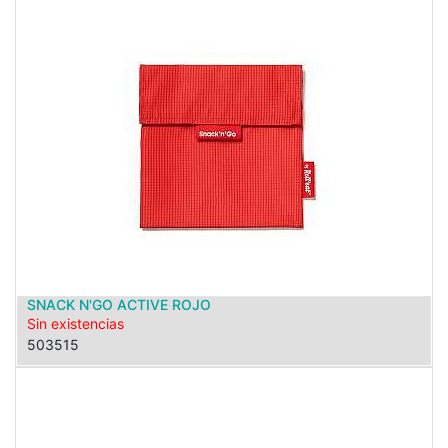
SNACK N'GO ACTIVE ROJO
Sin existencias
503515