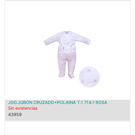
JGO.JUBON CRUZADO+POLAINA T.1 714.1 ROSA
Sin existencias
43959