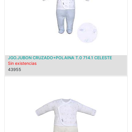
JGO.JUBON CRUZADO+POLAINA T.0 714.1 CELESTE
Sin existencias
43955