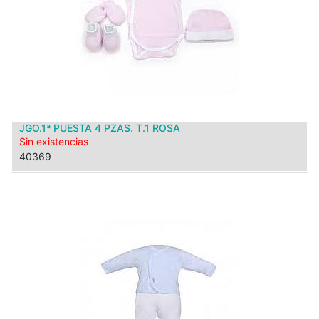
JGO.1ª PUESTA 4 PZAS. T.1 ROSA
Sin existencias
40369