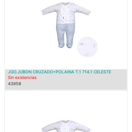
JGO.JUBON CRUZADO+POLAINA T.1 714.1 CELESTE
Sin existencias
43958