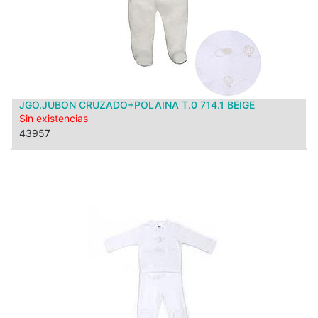
JGO.JUBON CRUZADO+POLAINA T.0 714.1 BEIGE
Sin existencias
43957