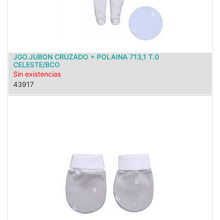
JGO.JUBON CRUZADO + POLAINA 713,1 T.0
CELESTE/BCO
Sin existencias
43917