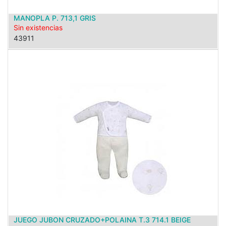
MANOPLA P. 713,1 GRIS
Sin existencias
43911
JUEGO JUBON CRUZADO+POLAINA T.3 714.1 BEIGE