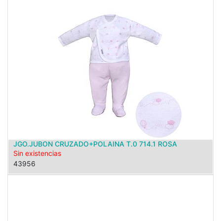
JGO.JUBON CRUZADO+POLAINA T.0 714.1 ROSA
Sin existencias
43956