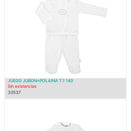
JUEGO JUBON+POLAINA T.1 140
Sin existencias
33537