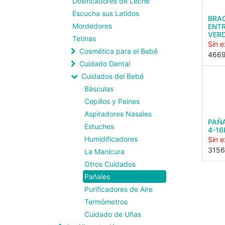
Dosificadores de Leche
Escucha sus Latidos
BRA
Mordedores
ENT
VERD
Tetinas
Sin e
Cosmética para el Bebé
466
Cuidado Dental
Cuidados del Bebé
Básculas
Cepillos y Peines
Aspiradores Nasales
PAÑA
Estuches
4-16
Humidificadores
Sin e
3156
La Manicura
Otros Cuidados
Pañales
Purificadores de Aire
Termómetros
Cuidado de Uñas