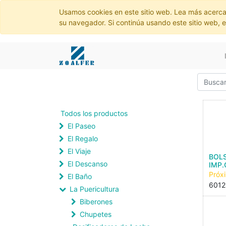
Usamos cookies en este sitio web. Lea más acerca
su navegador. Si continúa usando este sitio web, 
Todos los productos
El Paseo
El Regalo
El Viaje
BOL
El Descanso
IMP
Próx
El Baño
6012
La Puericultura
Biberones
Chupetes