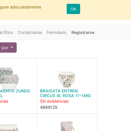
nfigure adecuadamente
OK
l Ético
Contáctanos
Formulario
Registrarse
 por
A
MIENTO 2UNDS
BRAGUITA ENTREN.
XL
CIRCUS XL ROSA 11-14KG
ncias
Sin existencias
4669125