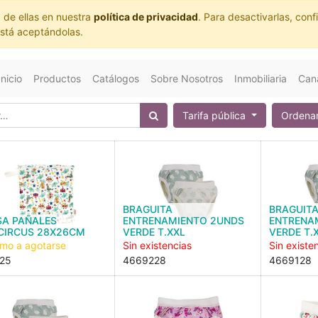
 de ellas en nuestra
política de privacidad
. Para desactivarlas, co
está aceptándolas.
Inicio
Productos
Catálogos
Sobre Nosotros
Inmobiliaria
Cana
Tarifa pública
Ordenar
BRAGUITA
BRAGUIT
SA PAÑALES
ENTRENAMIENTO 2UNDS
ENTRENA
.CIRCUS 28X26CM
VERDE T.XXL
VERDE T.
imo a agotarse
Sin existencias
Sin existe
25
4669228
4669128