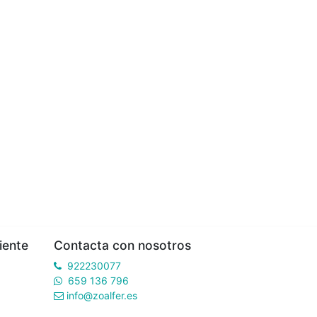
iente
Contacta con nosotros
922230077
659 136 796
info@zoalfer.es