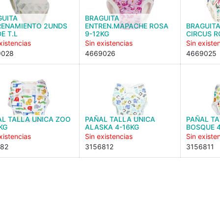
GUITA
BRAGUITA
RENAMIENTO 2UNDS
ENTREN.MAPACHE ROSA
BRAGUITA
E T.L
9-12KG
CIRCUS R
xistencias
Sin existencias
Sin existe
9028
4669026
4669025
L TALLA UNICA ZOO
PAÑAL TALLA UNICA
PAÑAL TA
KG
ALASKA 4-16KG
BOSQUE 4
xistencias
Sin existencias
Sin existe
82
3156812
3156811