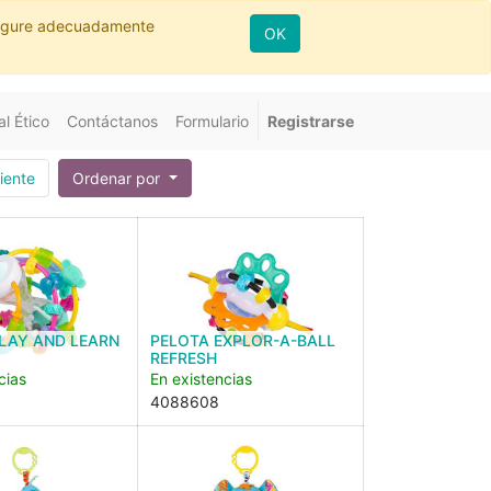
nfigure adecuadamente
OK
l Ético
Contáctanos
Formulario
Registrarse
iente
Ordenar por
LAY AND LEARN
PELOTA EXPLOR-A-BALL
REFRESH
cias
En existencias
4088608