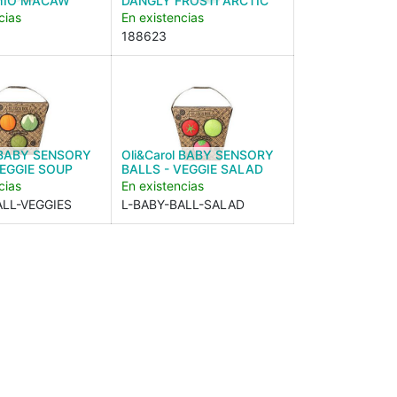
MIO MACAW
DANGLY FROSTI ARCTIC
cias
En existencias
188623
l BABY SENSORY
Oli&Carol BABY SENSORY
VEGGIE SOUP
BALLS - VEGGIE SALAD
cias
En existencias
ALL-VEGGIES
L-BABY-BALL-SALAD