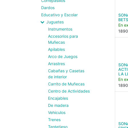
Correpasillos
Dardos
Educativo y Escolar
SON
BET
Juguetes
En ex
Instrumentos
1890
Accesorios para
Muñecas
Apilables
Arco de Juegos
Arrastres
SON
ACTI
Cabañas y Casetas
LA 
de interior
En ex
Carrito de Muñecas
1890
Centro de Actividades
Encajables
De madera
Vehiculos
Trenes
SON
Tentetieso