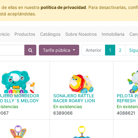
 de ellas en nuestra
política de privacidad
. Para desactivarlas, co
está aceptándolas.
Inicio
Productos
Catálogos
Sobre Nosotros
Inmobiliaria
Cana
Tarifa pública
Anterior
1
2
Sigu
AJERO MORDEDOR
SONAJERO RATTLE
PELOTA P
O ELLY´S MELODY
RACER ROARY LION
REFRESH
istencias
En existencias
En existen
9067
6389066
4088621