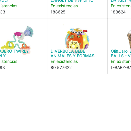
NDLY
DANGLY DENNY DINO
DANGLY 
istencias
En existencias
En existen
033
188625
188624
AJERO TWIRLY
DIVERBOLA BEBE
Oli&Caro
RLY
ANIMALES Y FORMAS
BALLS - 
istencias
En existencias
En existen
83
80 577622
L-BABY-B