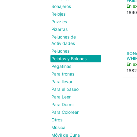
FRIE
En ex
Sonajeros
189
Relojes
Puzzles
Pizarras
Peluches de
Actividades
Peluches
SON
WHI
Pelotas y Balones
En ex
Pegatinas
1882
Para tronas
Para llevar
Para el paseo
Para Leer
Para Dormir
Para Colorear
Otros
Música
Móvil de Cuna