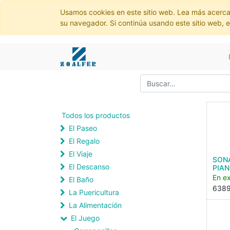
Usamos cookies en este sitio web. Lea más acerca
su navegador. Si continúa usando este sitio web, 
Todos los productos
El Paseo
El Regalo
El Viaje
SON
El Descanso
PIAN
En ex
El Baño
638
La Puericultura
La Alimentación
El Juego