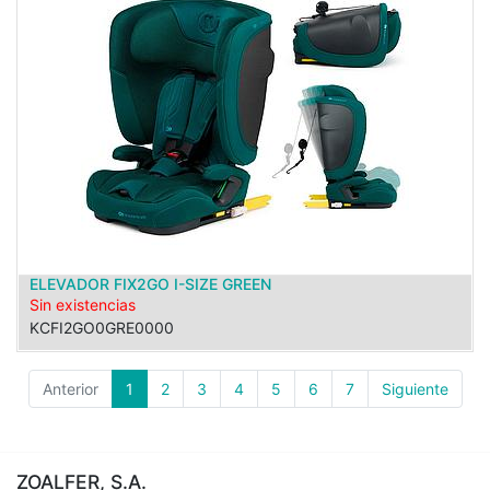
ELEVADOR FIX2GO I-SIZE GREEN
Sin existencias
KCFI2GO0GRE0000
Anterior
1
2
3
4
5
6
7
Siguiente
ZOALFER, S.A.