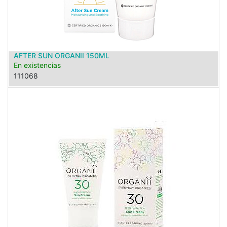
AFTER SUN ORGANII 150ML
En existencias
111068