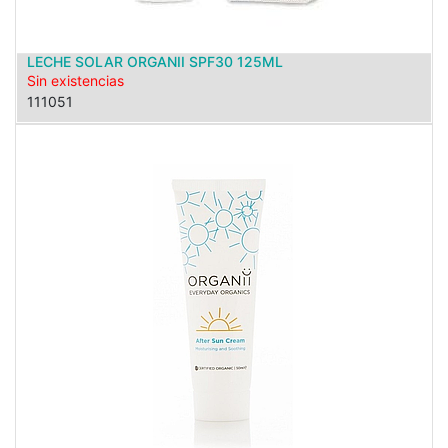
LECHE SOLAR ORGANII SPF30 125ML
Sin existencias
111051