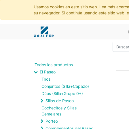
Usamos cookies en este sitio web. Lea más acerca
su navegador. Si continúa usando este sitio web, 
Todos los productos
El Paseo
Tríos
Conjuntos (Silla+Capazo)
Dúos (Silla+Grupo 0+)
Sillas de Paseo
Cochecitos y Sillas
Gemelares
Porteo
Complementos del Paseo