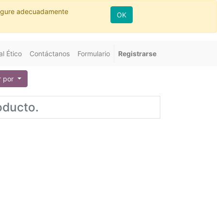
nfigure adecuadamente
OK
l Ético
Contáctanos
Formulario
Registrarse
 por
oducto.