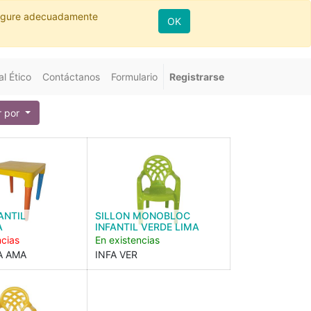
nfigure adecuadamente
OK
l Ético
Contáctanos
Formulario
Registrarse
 por
ANTIL
SILLON MONOBLOC
A
INFANTIL VERDE LIMA
ncias
En existencias
A AMA
INFA VER