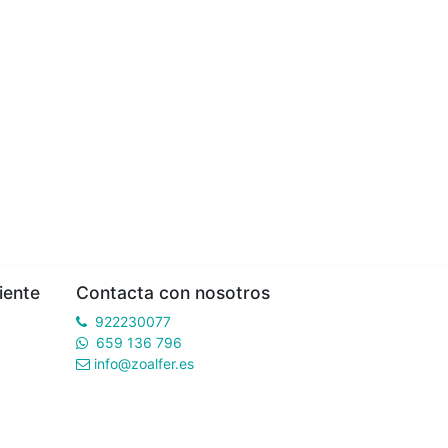
iente
Contacta con nosotros
922230077
659 136 796
info@zoalfer.es