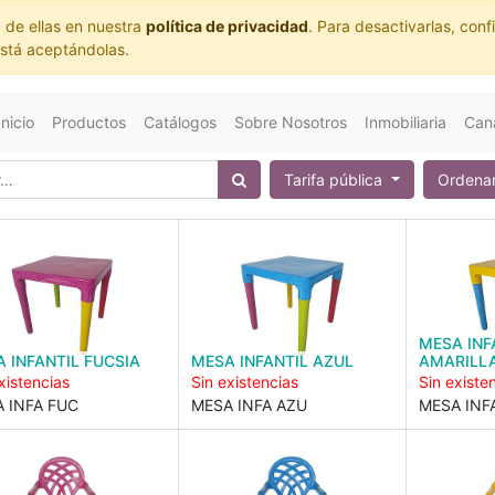
 de ellas en nuestra
política de privacidad
. Para desactivarlas, co
está aceptándolas.
Inicio
Productos
Catálogos
Sobre Nosotros
Inmobiliaria
Cana
Tarifa pública
Ordenar
MESA INF
 INFANTIL FUCSIA
MESA INFANTIL AZUL
AMARILL
xistencias
Sin existencias
Sin existe
 INFA FUC
MESA INFA AZU
MESA INF