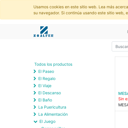
Usamos cookies en este sitio web. Lea más acerca
su navegador. Si continúa usando este sitio web, 
Todos los productos
El Paseo
El Regalo
El Viaje
El Descanso
MESA
Sin e
El Baño
MESA
La Puericultura
La Alimentación
El Juego