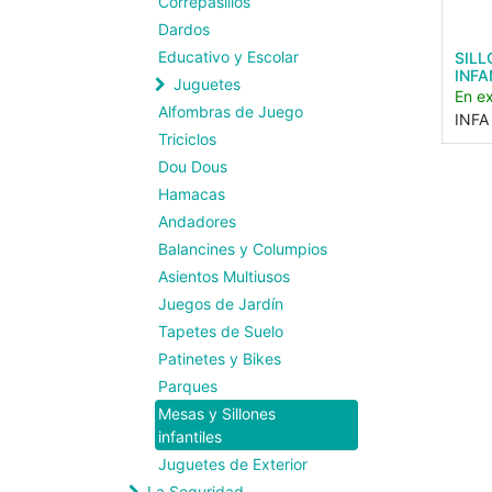
Correpasillos
Dardos
Educativo y Escolar
SIL
INFA
Juguetes
En ex
Alfombras de Juego
INFA
Triciclos
Dou Dous
Hamacas
Andadores
Balancines y Columpios
Asientos Multiusos
Juegos de Jardín
Tapetes de Suelo
Patinetes y Bikes
Parques
Mesas y Sillones
infantiles
Juguetes de Exterior
La Seguridad