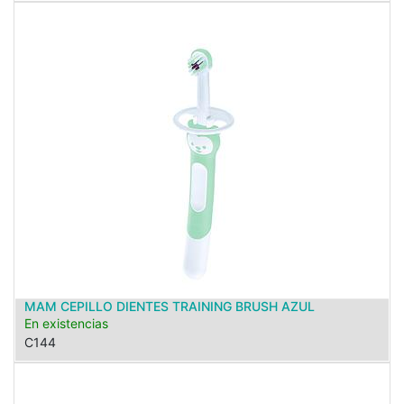
MAM CEPILLO DIENTES TRAINING BRUSH AZUL
En existencias
C144