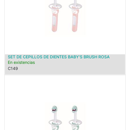
SET DE CEPILLOS DE DIENTES BABY'S BRUSH ROSA
En existencias
C149