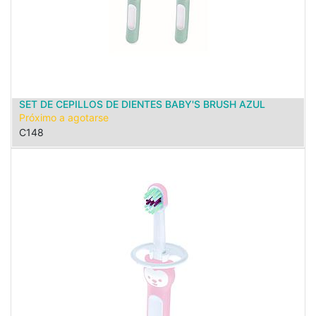
SET DE CEPILLOS DE DIENTES BABY'S BRUSH AZUL
Próximo a agotarse
C148