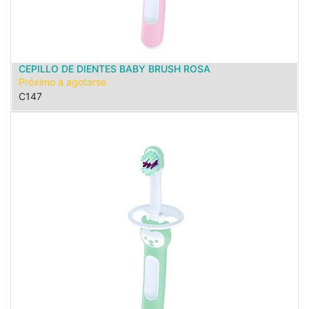
CEPILLO DE DIENTES BABY BRUSH ROSA
Próximo a agotarse
C147