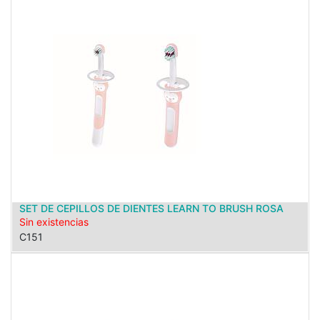
SET DE CEPILLOS DE DIENTES LEARN TO BRUSH ROSA
Sin existencias
C151