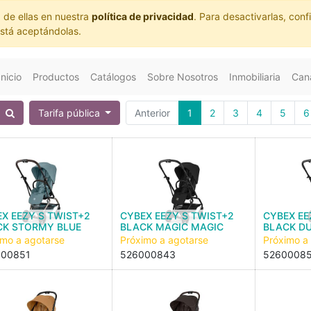
 de ellas en nuestra
política de privacidad
. Para desactivarlas, co
está aceptándolas.
Inicio
Productos
Catálogos
Sobre Nosotros
Inmobiliaria
Cana
Tarifa pública
Anterior
1
2
3
4
5
6
X EEZY S TWIST+2
CYBEX EEZY S TWIST+2
CYBEX EE
CK STORMY BLUE
BLACK MAGIC MAGIC
BLACK D
imo a agotarse
Próximo a agotarse
Próximo a
000851
526000843
5260008