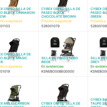
X ORFEO SILLA DE
CYBEX ORFEO SILLA DE
CYBEX OR
EO BLACK CINNAMON
PASEO BLACK
PASEO B
LOW
CHOCOLATE BROWN
GREEN
imo a agotarse
Próximo a agotarse
Próximo a
01103
526001079
52600106
X ORFEO SILLA DE
EO BLACK MAGIC
SILLA DE PASEO NEBO
SILLA DE
CK
BEIGE
GREY
imo a agotarse
En existencias
En existen
01019
KSNEBO00BEG0000
KSNEBO0
CYBEX BA
EX MELIO CARBON
CYBEX ORFEO SILLA DE
TAUPE SI