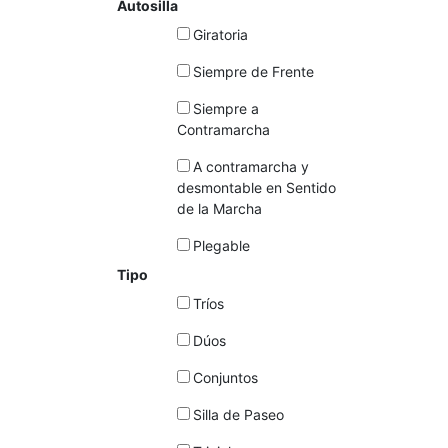
Autosilla
Giratoria
Siempre de Frente
Siempre a
Contramarcha
A contramarcha y
desmontable en Sentido
de la Marcha
Plegable
Tipo
Tríos
Dúos
Conjuntos
Silla de Paseo