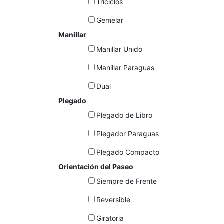
Triciclos
Gemelar
Manillar
Manillar Unido
Manillar Paraguas
Dual
Plegado
Plegado de Libro
Plegador Paraguas
Plegado Compacto
Orientación del Paseo
Siempre de Frente
Reversible
Giratoria