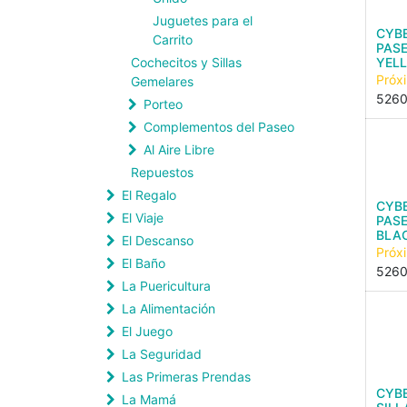
Juguetes para el
CYBE
Carrito
PAS
Cochecitos y Sillas
YEL
Próx
Gemelares
5260
Porteo
Complementos del Paseo
Al Aire Libre
Repuestos
El Regalo
CYBE
El Viaje
PAS
BLA
El Descanso
Próx
El Baño
5260
La Puericultura
La Alimentación
El Juego
La Seguridad
Las Primeras Prendas
CYB
La Mamá