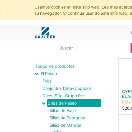
Usamos cookies en este sitio web. Lea más acerca
su navegador. Si continúa usando este sitio web, 
Todos los productos
El Paseo
Tríos
Conjuntos (Silla+Capazo)
CYBE
Dúos (Silla+Grupo 0+)
BLA
Próx
Sillas de Paseo
526
Sillas de Viaje
Sillas de Paraguas
Sillas de Manillar
Unido