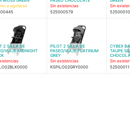
A MOSS GREEN
PASEO CHOCOLATE
GREEN
imo a agotarse
Sin existencias
Sin existe
000445
525000579
5250001
T 2 SILLA DE
PILOT 2 SILLA DE
CYBEX BA
O/VIAJE MIDNIGHT
PASEO/VIAJE PLATINUM
TAUPE SI
CK
GREY
CHOCOLA
xistencias
Sin existencias
Sin existe
ILO02BLK0000
KSPILO02GRY0000
52500011