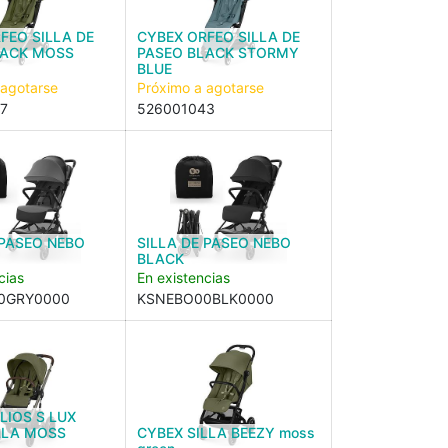
FEO SILLA DE
CYBEX ORFEO SILLA DE
LACK MOSS
PASEO BLACK STORMY
BLUE
 agotarse
Próximo a agotarse
7
526001043
 PASEO NEBO
SILLA DE PASEO NEBO
BLACK
cias
En existencias
0GRY0000
KSNEBO00BLK0000
LIOS S LUX
LLA MOSS
CYBEX SILLA BEEZY moss