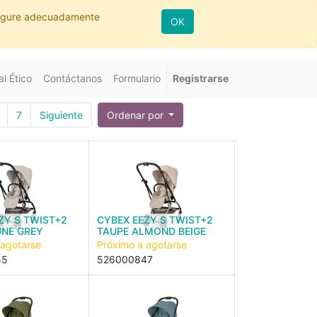
nfigure adecuadamente
OK
l Ético
Contáctanos
Formulario
Registrarse
7
Siguiente
Ordenar por
ZY S TWIST+2
CYBEX EEZY S TWIST+2
UNE GREY
TAUPE ALMOND BEIGE
 agotarse
Próximo a agotarse
55
526000847