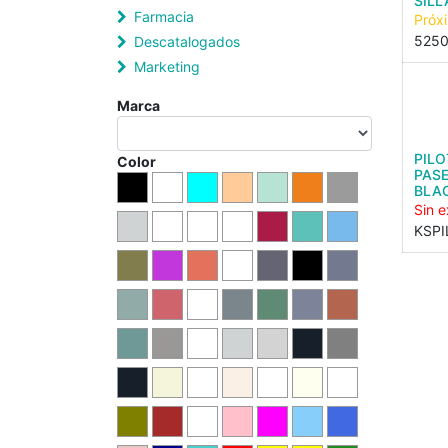
SILL
Farmacia
Próx
525
Descatalogados
Marketing
Marca
PILO
Color
PASE
BLA
Sin e
KSP