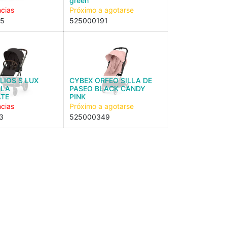
green
ncias
Próximo a agotarse
05
525000191
LIOS S LUX
CYBEX ORFEO SILLA DE
LLA
PASEO BLACK CANDY
TE
PINK
ncias
Próximo a agotarse
3
525000349