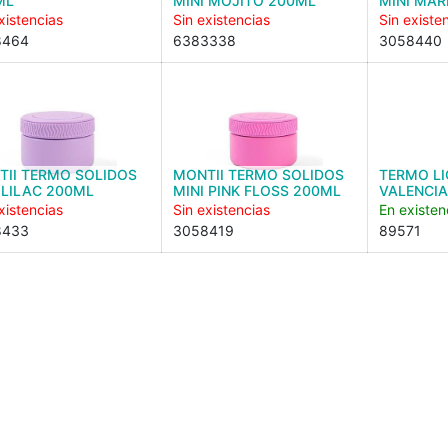
ML
MINI MOJITO 200ML
MINI MAR
xistencias
Sin existencias
Sin existe
8464
6383338
3058440
TII TERMO SOLIDOS
MONTII TERMO SOLIDOS
TERMO L
 LILAC 200ML
MINI PINK FLOSS 200ML
VALENCIA
xistencias
Sin existencias
En existen
8433
3058419
89571