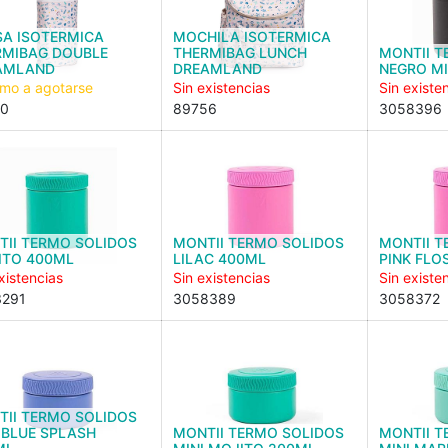
SA ISOTERMICA
MOCHILA ISOTERMICA
RMIBAG DOUBLE
THERMIBAG LUNCH
MONTII T
AMLAND
DREAMLAND
NEGRO M
imo a agotarse
Sin existencias
Sin existe
40
89756
3058396
TII TERMO SOLIDOS
MONTII TERMO SOLIDOS
MONTII T
ITO 400ML
LILAC 400ML
PINK FLO
xistencias
Sin existencias
Sin existe
3291
3058389
3058372
TII TERMO SOLIDOS
 BLUE SPLASH
MONTII TERMO SOLIDOS
MONTII T