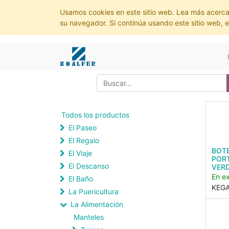
Usamos cookies en este sitio web. Lea más acerca
su navegador. Si continúa usando este sitio web, 
Todos los productos
El Paseo
El Regalo
BOT
El Viaje
PORT
El Descanso
VER
En ex
El Baño
KEG
La Puericultura
La Alimentación
Manteles