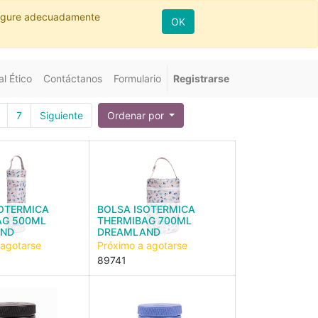
nfigure adecuadamente
OK
l Ético
Contáctanos
Formulario
Registrarse
7
Siguiente
Ordenar por
OTERMICA
BOLSA ISOTERMICA
AG 500ML
THERMIBAG 700ML
AND
DREAMLAND
 agotarse
Próximo a agotarse
89741