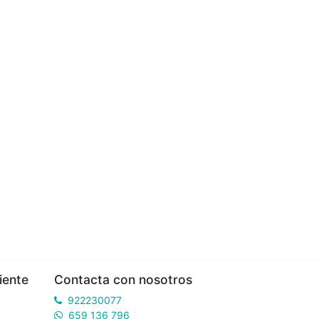
iente
Contacta con nosotros
922230077
659 136 796