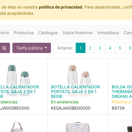
 de ellas en nuestra
política de privacidad
. Para desactivarlas, co
está aceptándolas.
Inicio
Productos
Catálogos
Sobre Nosotros
Inmobiliaria
Cana
Tarifa pública
Anterior
1
2
3
4
5
6
ELLA CALIENTADOR
BOTELLA CALIENTADOR
BOLSA IS
ATIL GAJA 2 EN 1
PORTATIL GAJA 2 EN 1
THERMIB
DE
BEIGE
DREAML
istencias
En existencias
Próximo a
AJA00GRE0000
KEGAJA00BEG0000
89739