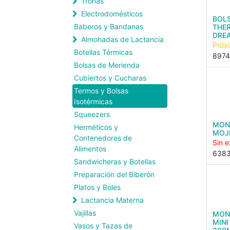
Tronas
Electrodomésticos
BOL
Baberos y Bandanas
THE
DRE
Almohadas de Lactancia
Próx
Botellas Térmicas
897
Bolsas de Merienda
Cubiertos y Cucharas
Termos y Bolsas
Isotérmicas
Squeezers
MON
Herméticos y
MOJ
Contenedores de
Sin e
Alimentos
638
Sandwicheras y Botellas
Preparación del Biberón
Platos y Boles
Lactancia Materna
Vajillas
MON
MINI
Vasos y Tazas de