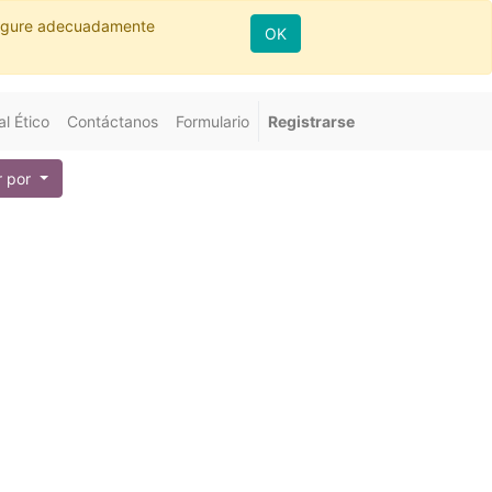
nfigure adecuadamente
OK
l Ético
Contáctanos
Formulario
Registrarse
 por