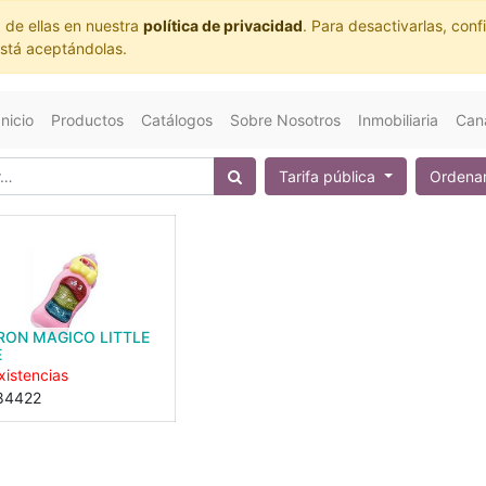
 de ellas en nuestra
política de privacidad
. Para desactivarlas, co
está aceptándolas.
Inicio
Productos
Catálogos
Sobre Nosotros
Inmobiliaria
Cana
Tarifa pública
Ordenar
RON MAGICO LITTLE
E
xistencias
84422