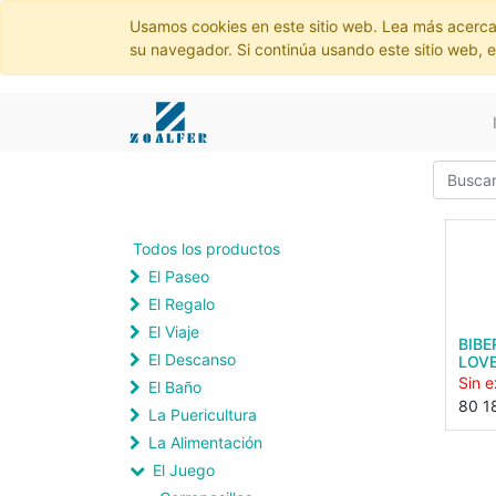
Usamos cookies en este sitio web. Lea más acerca
su navegador. Si continúa usando este sitio web, 
Todos los productos
El Paseo
El Regalo
El Viaje
BIBE
El Descanso
LOV
Sin e
El Baño
80 1
La Puericultura
La Alimentación
El Juego