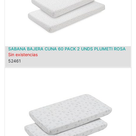
SABANA BAJERA CUNA 60 PACK 2 UNDS PLUMETI ROSA
Sin existencias
52461