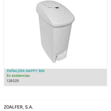
PAÑALERA NAPPY BIN
En existencias
128325
ZOALFER, S.A.