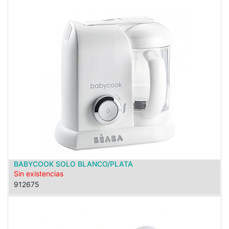
BABYCOOK SOLO BLANCO/PLATA
Sin existencias
912675