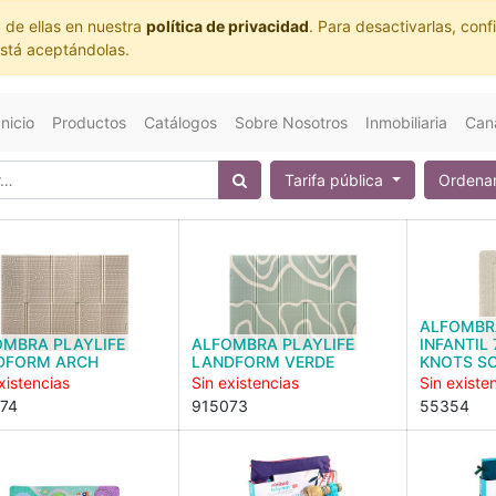
 de ellas en nuestra
política de privacidad
. Para desactivarlas, co
está aceptándolas.
Inicio
Productos
Catálogos
Sobre Nosotros
Inmobiliaria
Cana
Tarifa pública
Ordenar
ALFOMBR
OMBRA PLAYLIFE
ALFOMBRA PLAYLIFE
INFANTIL
DFORM ARCH
LANDFORM VERDE
KNOTS S
xistencias
Sin existencias
Sin existe
74
915073
55354