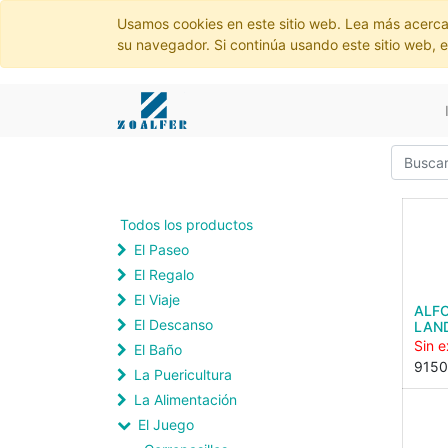
Usamos cookies en este sitio web. Lea más acerca
su navegador. Si continúa usando este sitio web, 
Todos los productos
El Paseo
El Regalo
El Viaje
ALF
El Descanso
LAN
Sin e
El Baño
9150
La Puericultura
La Alimentación
El Juego