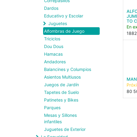
Correpasillos
Dardos
ALF
Educativo y Escolar
JUMB
TO 
Juguetes
En ex
Alfombras de Juego
1882
Triciclos
Dou Dous
Hamacas
Andadores
Balancines y Columpios
Asientos Multiusos
MANT
Juegos de Jardín
Próx
80 5
Tapetes de Suelo
Patinetes y Bikes
Parques
Mesas y Sillones
infantiles
Juguetes de Exterior
La Seguridad