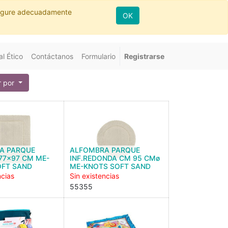
nfigure adecuadamente
OK
l Ético
Contáctanos
Formulario
Registrarse
 por
A PARQUE
ALFOMBRA PARQUE
 77x97 CM ME-
INF.REDONDA CM 95 CMø
OFT SAND
ME-KNOTS SOFT SAND
ncias
Sin existencias
55355