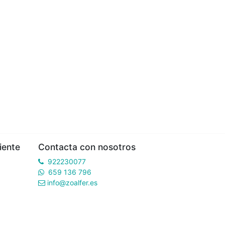
iente
Contacta con nosotros
922230077
659 136 796
info@zoalfer.es