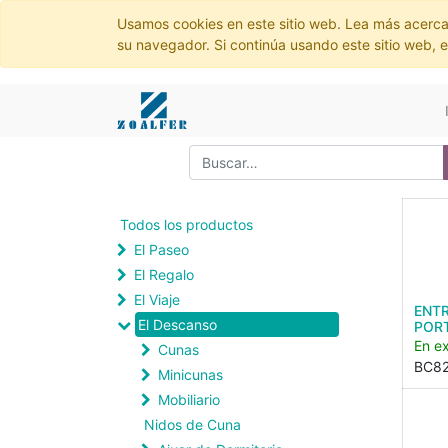
Usamos cookies en este sitio web. Lea más acerca
su navegador. Si continúa usando este sitio web, 
Todos los productos
El Paseo
El Regalo
El Viaje
ENT
El Descanso
PORT
En ex
Cunas
BC82
Minicunas
Mobiliario
Nidos de Cuna