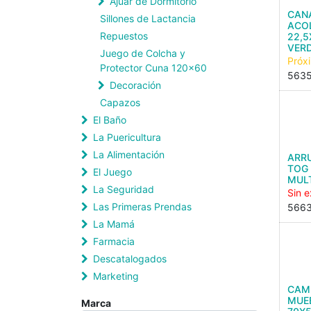
Ajuar de Dormitorio
CAN
Sillones de Lactancia
ACO
Repuestos
22,
VER
Juego de Colcha y
Próx
Protector Cuna 120x60
563
Decoración
Capazos
El Baño
La Puericultura
La Alimentación
ARR
TOG 
El Juego
MUL
La Seguridad
Sin e
Las Primeras Prendas
566
La Mamá
Farmacia
Descatalogados
Marketing
CAM
MUE
Marca