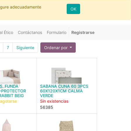
nfigure adecuadamente
OK
l Ético
Contáctanos
Formulario
Registrarse
7
Siguiente
Ordenar por
CS. FUNDA
SABANA CUNA 60 3PCS
+PROTECTOR
60X120X1CM CALMA
RABBIT BEIG
VERDE
 agotarse
Sin existencias
56385