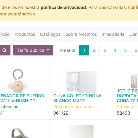
 de ellas en nuestra
política de privacidad
. Para desactivarlas, co
está aceptándolas.
Inicio
Productos
Catálogos
Sobre Nosotros
Inmobiliaria
Cana
Tarifa pública
Anterior
1
2
3
4
5
6
JGO. 2 P
RENADOR DE SUEÑOS
CUNA COLECHO NONA
NORDICA
ATIL V-HUSH GO
BLANCO MATE
CUNA 70 
istencias
Próximo a agotarse
Próximo a
11
06112E
52493