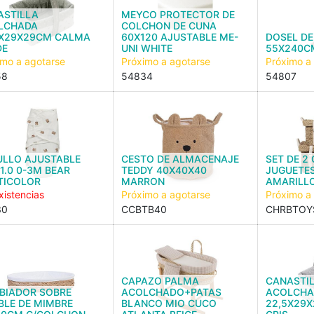
ASTILLA
MEYCO PROTECTOR DE
LCHADA
COLCHON DE CUNA
5X29X29CM CALMA
60X120 AJUSTABLE ME-
DOSEL DE
DE
UNI WHITE
55X240CM
imo a agotarse
Próximo a agotarse
Próximo a
58
54834
54807
ULLO AJUSTABLE
CESTO DE ALMACENAJE
SET DE 2
1.0 0-3M BEAR
TEDDY 40X40X40
JUGUETE
TICOLOR
MARRON
AMARILL
xistencias
Próximo a agotarse
Próximo a
30
CCBTB40
CHRBTOY
CAPAZO PALMA
CANASTI
BIADOR SOBRE
ACOLCHADO+PATAS
ACOLCHA
BLE DE MIMBRE
BLANCO MIO CUCO
22,5X29X