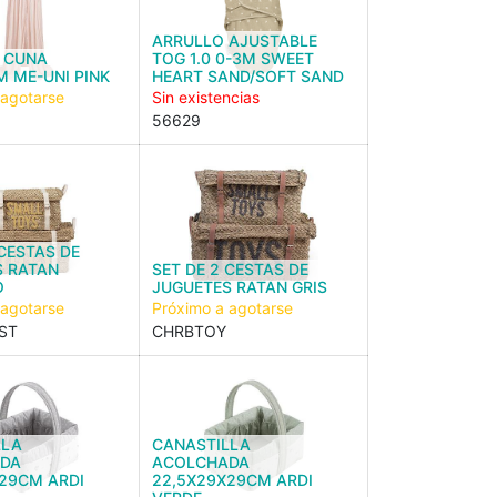
ARRULLO AJUSTABLE
 CUNA
TOG 1.0 0-3M SWEET
 ME-UNI PINK
HEART SAND/SOFT SAND
 agotarse
Sin existencias
56629
 CESTAS DE
S RATAN
SET DE 2 CESTAS DE
O
JUGUETES RATAN GRIS
 agotarse
Próximo a agotarse
ST
CHRBTOY
LLA
CANASTILLA
DA
ACOLCHADA
29CM ARDI
22,5X29X29CM ARDI