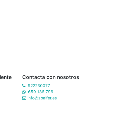
iente
Contacta con nosotros
922230077
659 136 796
info@zoalfer.es