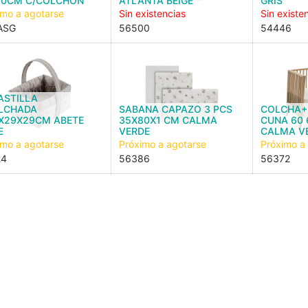
50CM C/COLCHON
ATLANTA BEIGE
GRIS
imo a agotarse
Sin existencias
Sin existe
ASG
56500
54446
ASTILLA
LCHADA
SABANA CAPAZO 3 PCS
COLCHA+
5X29X29CM ABETE
35X80X1 CM CALMA
CUNA 60
E
VERDE
CALMA V
imo a agotarse
Próximo a agotarse
Próximo a
24
56386
56372