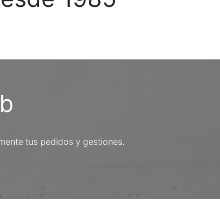
2b
amente tus pedidos y gestiones.