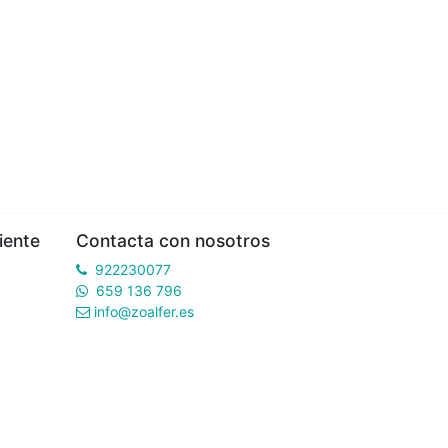
iente
Contacta con nosotros
922230077
659 136 796
info@zoalfer.es