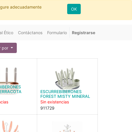
nfigure adecuadamente
OK
l Ético
Contáctanos
Formulario
Registrarse
 por
BIBERONES
TERRACOTA
ESCURREBIBERONES
FOREST MISTY MINERAL
ncias
Sin existencias
911729