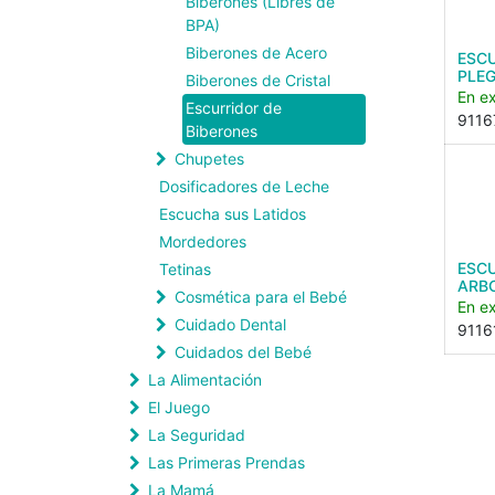
Biberones (Libres de
BPA)
Biberones de Acero
ESC
PLEG
Biberones de Cristal
En ex
Escurridor de
9116
Biberones
Chupetes
Dosificadores de Leche
Escucha sus Latidos
Mordedores
ESC
Tetinas
ARB
Cosmética para el Bebé
En ex
Cuidado Dental
9116
Cuidados del Bebé
La Alimentación
El Juego
La Seguridad
Las Primeras Prendas
La Mamá