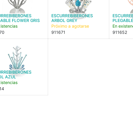
URREBIBERONES
ESCURREBIBERONES
ESCURRE
ABLE FLOWER GRIS
ARBOL GREY
PLEGABL
istencias
Próximo a agotarse
En existen
70
911671
911652
URREBIBERONES
OL AZUL
istencias
14