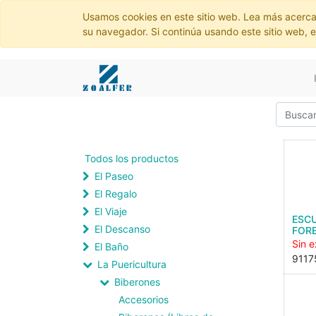
Usamos cookies en este sitio web. Lea más acerca
su navegador. Si continúa usando este sitio web, 
Todos los productos
El Paseo
El Regalo
El Viaje
ESC
El Descanso
FORE
Sin e
El Baño
9117
La Puericultura
Biberones
Accesorios