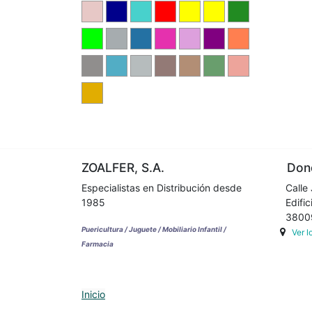
ZOALFER, S.A.
Dond
Especialistas en Distribución desde
Calle 
1985
Edifici
38009 
Puericultura / Juguete / Mobiliario Infantil /
Ver 
Farmacia
Inicio