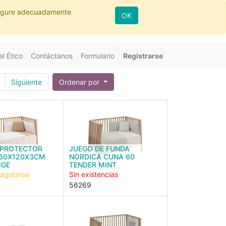
nfigure adecuadamente
OK
l Ético
Contáctanos
Formulario
Registrarse
Siguiente
Ordenar por
PROTECTOR
JUEGO DE FUNDA
 60X120X3CM
NORDICA CUNA 60
IGE
TENDER MINT
 agotarse
Sin existencias
56269