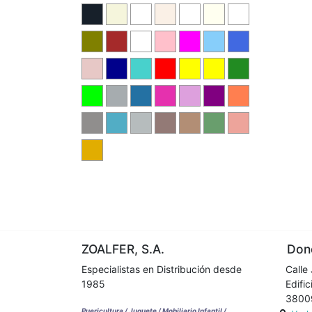
ZOALFER, S.A.
Dond
Especialistas en Distribución desde
Calle 
1985
Edifici
38009 
Puericultura / Juguete / Mobiliario Infantil /