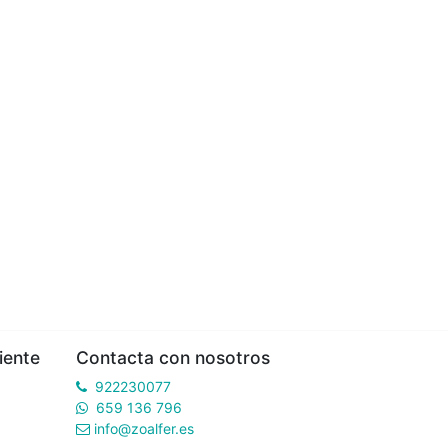
iente
Contacta con nosotros
922230077
659 136 796
info@zoalfer.es