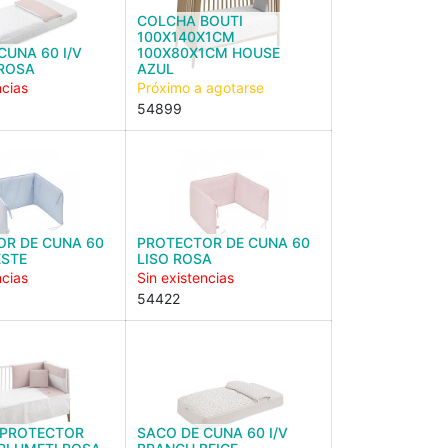
COLCHA BOUTI
100X140X1CM
CUNA 60 I/V
100X80X1CM HOUSE
 ROSA
AZUL
ncias
Próximo a agotarse
54899
OR DE CUNA 60
PROTECTOR DE CUNA 60
ESTE
LISO ROSA
ncias
Sin existencias
54422
PROTECTOR
SACO DE CUNA 60 I/V