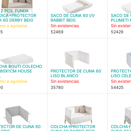
 2 PCS. FUNDA
DICA+PROTECTOR
SACO DE CUNA 60 I/V
SACO DE 
 60 DERBY BEIG
RABBIT BEIG
PLUMETI
imo a agotarse
Sin existencias
Sin existe
25
52469
52429
CHA BOUTI COLECHO
X80X1CM HOUSE
PROTECTOR DE CUNA 60
PROTECT
L
LISO BLANCO
LISO CEL
imo a agotarse
Sin existencias
Sin existe
00
35780
54425
TECTOR DE CUNA 60
COLCHA+PROTECTOR
COLCHA+