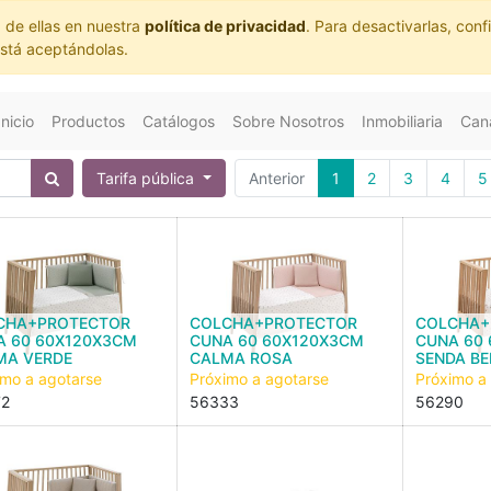
 de ellas en nuestra
política de privacidad
. Para desactivarlas, co
está aceptándolas.
Inicio
Productos
Catálogos
Sobre Nosotros
Inmobiliaria
Cana
Tarifa pública
Anterior
1
2
3
4
5
CHA+PROTECTOR
COLCHA+PROTECTOR
COLCHA+
A 60 60X120X3CM
CUNA 60 60X120X3CM
CUNA 60
MA VERDE
CALMA ROSA
SENDA BE
imo a agotarse
Próximo a agotarse
Próximo a
72
56333
56290