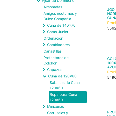
Ajuar de Dormitorio
Almohadas
JGO.
Amigos nocturnos y
NOR
CUNA
Dulce Compañía
Próx
Cuna de 140x70
556
Cama Junior
Ordenación
Cambiadores
Canastillas
Protectores de
COL
100
Colchón
AZU
Capazos
Próx
Cuna de 120x60
549
Sábanas de Cuna
120x60
Ropa para Cuna
120x60
Minicunas
PRO
Carruseles y