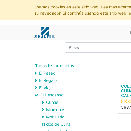
Usamos cookies en este sitio web. Lea más acerca
su navegador. Si continúa usando este sitio web, 
Todos los productos
El Paseo
El Regalo
COL
El Viaje
CUN
El Descanso
CAL
Próx
Cunas
563
Minicunas
Mobiliario
Nidos de Cuna