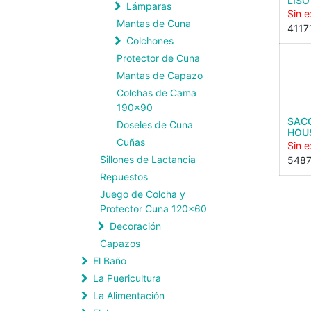
LISO
Lámparas
Sin e
Mantas de Cuna
4117
Colchones
Protector de Cuna
Mantas de Capazo
Colchas de Cama
190x90
SACO
Doseles de Cuna
HOU
Cuñas
Sin e
Sillones de Lactancia
548
Repuestos
Juego de Colcha y
Protector Cuna 120x60
Decoración
Capazos
El Baño
La Puericultura
La Alimentación