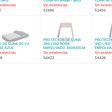
 GRIS
CUNA 60 RABBIT BEIG
CUNA 60 
xistencias
Sin existencias
Sin existe
1
52490
52450
PROTECTOR DE CUNA
PROTECT
 DE CUNA 60 I/V
360 LISO ROSA
360 LISO
SE AZUL
EMPOLVADO 360X30CM
EMPOLVA
xistencias
Sin existencias
Sin existe
78
54423
54426