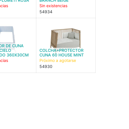
PLUMETI ROSA
BRANCH BEIGE
ncias
Sin existencias
54934
OR DE CUNA
 CIELO
COLCHA+PROTECTOR
DO 360X30CM
CUNA 60 HOUSE MINT
ncias
Próximo a agotarse
54930