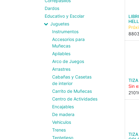
Correpasillos
Dardos
Educativo y Escolar
LIBR
HEL
Juguetes
Próx
Instrumentos
880
Accesorios para
Muñecas
Apilables
Arco de Juegos
Arrastres
Cabañas y Casetas
TIZA
de interior
Sin e
Carrito de Muñecas
2101
Centro de Actividades
Encajables
De madera
Vehiculos
Trenes
TIZA
Tentetieso