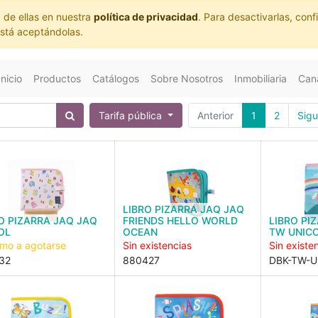
 de ellas en nuestra
política de privacidad
. Para desactivarlas, co
está aceptándolas.
Inicio
Productos
Catálogos
Sobre Nosotros
Inmobiliaria
Cana
Tarifa pública
Anterior
1
2
Sigu
LIBRO PIZARRA JAQ JAQ
O PIZARRA JAQ JAQ
FRIENDS HELLO WORLD
LIBRO PI
OL
OCEAN
TW UNIC
imo a agotarse
Sin existencias
Sin existe
32
880427
DBK-TW-U