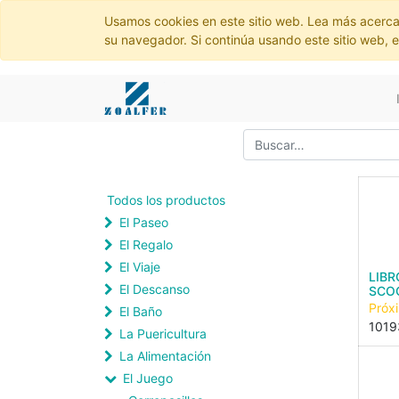
Usamos cookies en este sitio web. Lea más acerca
su navegador. Si continúa usando este sitio web, 
Todos los productos
El Paseo
El Regalo
El Viaje
LIBR
El Descanso
SCO
Próx
El Baño
1019
La Puericultura
La Alimentación
El Juego