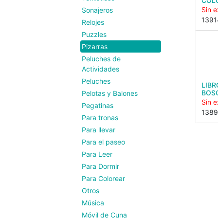
COL
Sin e
Sonajeros
1391
Relojes
Puzzles
Pizarras
Peluches de
Actividades
Peluches
LIBR
BOS
Pelotas y Balones
Sin e
Pegatinas
138
Para tronas
Para llevar
Para el paseo
Para Leer
Para Dormir
Para Colorear
Otros
Música
Móvil de Cuna