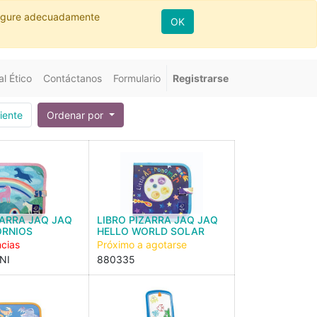
nfigure adecuadamente
OK
l Ético
Contáctanos
Formulario
Registrarse
iente
Ordenar por
ZARRA JAQ JAQ
LIBRO PIZARRA JAQ JAQ
ORNIOS
HELLO WORLD SOLAR
ncias
Próximo a agotarse
NI
880335