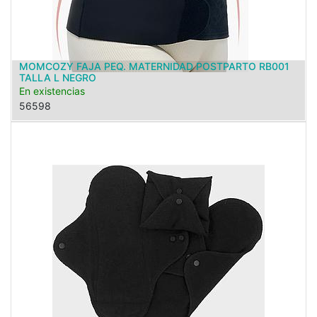
MOMCOZY FAJA PEQ. MATERNIDAD POSTPARTO RB001
TALLA L NEGRO
En existencias
56598