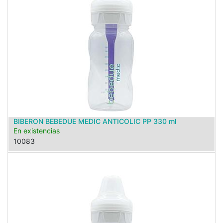
BIBERON BEBEDUE MEDIC ANTICOLIC PP 330 ml
En existencias
10083