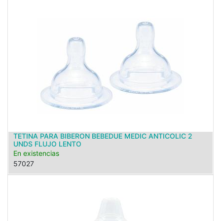
TETINA PARA BIBERON BEBEDUE MEDIC ANTICOLIC 2
UNDS FLUJO LENTO
En existencias
57027