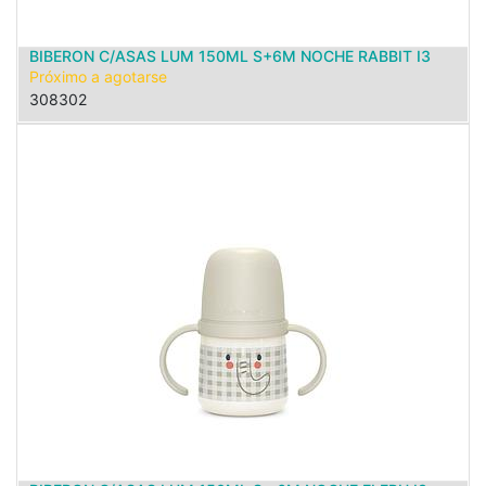
BIBERON C/ASAS LUM 150ML S+6M NOCHE RABBIT I3
Próximo a agotarse
308302