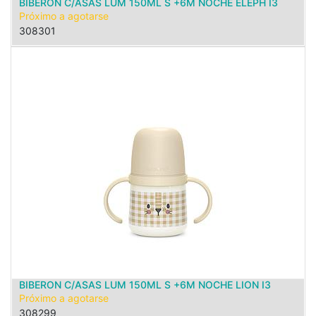
BIBERON C/ASAS LUM 150ML S +6M NOCHE ELEPH I3
Próximo a agotarse
308301
BIBERON C/ASAS LUM 150ML S +6M NOCHE LION I3
Próximo a agotarse
308299