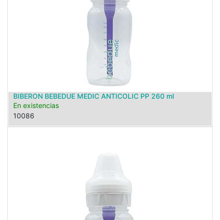
BIBERON BEBEDUE MEDIC ANTICOLIC PP 260 ml
En existencias
10086