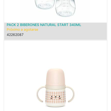
PACK 2 BIBERONES NATURAL START 340ML
Próximo a agotarse
42262087