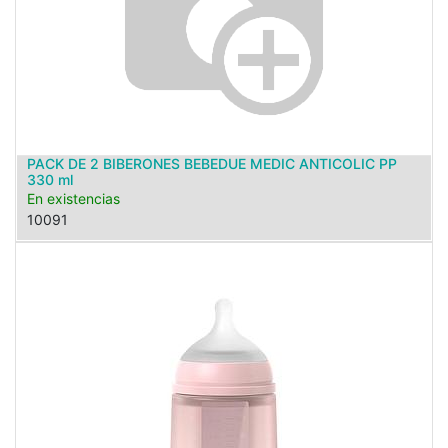
PACK DE 2 BIBERONES BEBEDUE MEDIC ANTICOLIC PP
330 ml
En existencias
10091