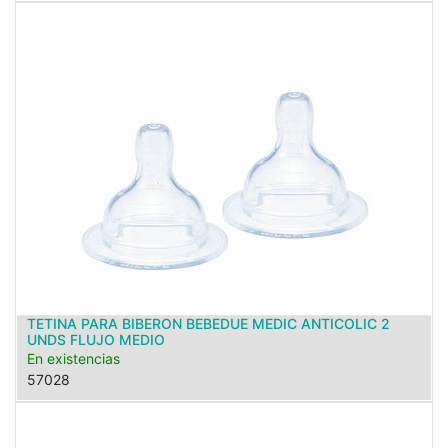
TETINA PARA BIBERON BEBEDUE MEDIC ANTICOLIC 2
UNDS FLUJO MEDIO
En existencias
57028