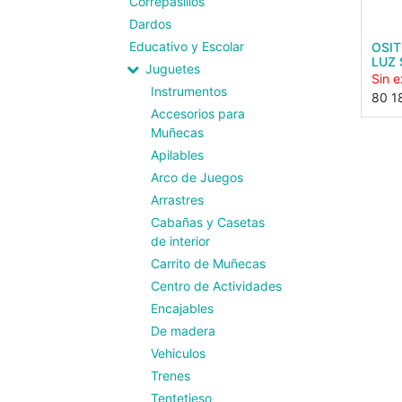
Correpasillos
Dardos
Educativo y Escolar
OSI
LUZ 
Juguetes
Sin e
Instrumentos
80 1
Accesorios para
Muñecas
Apilables
Arco de Juegos
Arrastres
Cabañas y Casetas
de interior
Carrito de Muñecas
Centro de Actividades
Encajables
De madera
Vehiculos
Trenes
Tentetieso