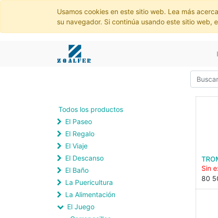
Usamos cookies en este sitio web. Lea más acerca
su navegador. Si continúa usando este sitio web, 
Todos los productos
El Paseo
El Regalo
El Viaje
El Descanso
TRO
Sin e
El Baño
80 5
La Puericultura
La Alimentación
El Juego