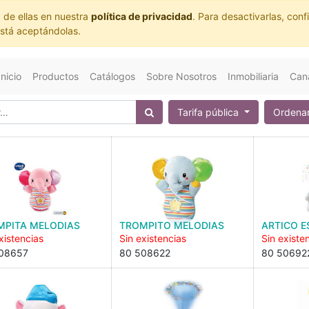
 de ellas en nuestra
política de privacidad
. Para desactivarlas, co
está aceptándolas.
Inicio
Productos
Catálogos
Sobre Nosotros
Inmobiliaria
Cana
Tarifa pública
Ordenar
MPITA MELODIAS
TROMPITO MELODIAS
ARTICO E
xistencias
Sin existencias
Sin existe
08657
80 508622
80 50692