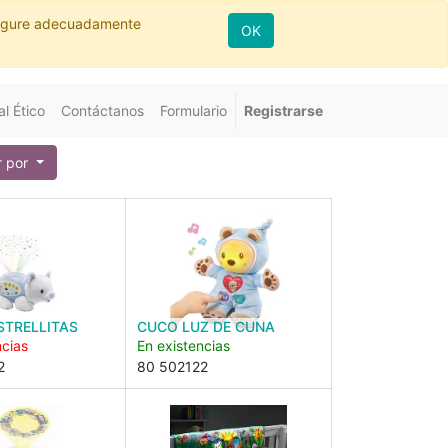
nfigure adecuadamente
OK
l Ético
Contáctanos
Formulario
Registrarse
 por
STRELLITAS
CUCO LUZ DE CUNA
ncias
En existencias
2
80 502122