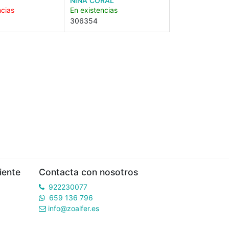
NIÑA CORAL
ncias
En existencias
306354
iente
Contacta con nosotros
922230077
659 136 796
info@zoalfer.es