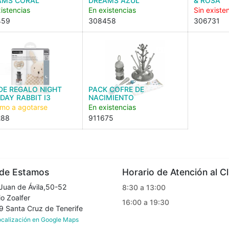
AMS CORAL
DREAMS AZUL
& ROSA
istencias
En existencias
Sin existe
459
308458
306731
DE REGALO NIGHT
PACK COFRE DE
DAY RABBIT I3
NACIMIENTO
imo a agotarse
En existencias
288
911675
e Estamos
Horario de Atención al Cl
Juan de Ávila,50-52
8:30 a 13:00
o Zoalfer
16:00 a 19:30
Santa Cruz de Tenerife
localización en Google Maps