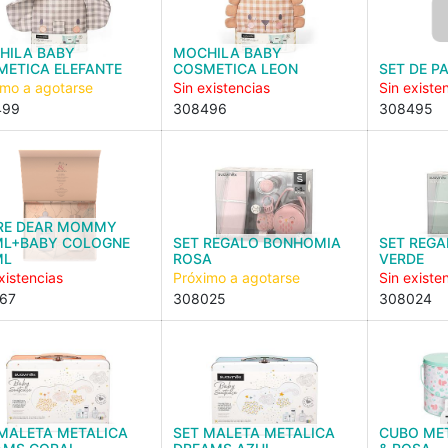
HILA BABY
MOCHILA BABY
METICA ELEFANTE
COSMETICA LEON
SET DE P
imo a agotarse
Sin existencias
Sin existe
499
308496
308495
RE DEAR MOMMY
ML+BABY COLOGNE
SET REGALO BONHOMIA
SET REG
ML
ROSA
VERDE
xistencias
Próximo a agotarse
Sin existe
67
308025
308024
 MALETA METALICA
SET MALETA METALICA
CUBO MET