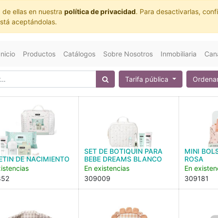
 de ellas en nuestra
política de privacidad
. Para desactivarlas, co
está aceptándolas.
Inicio
Productos
Catálogos
Sobre Nosotros
Inmobiliaria
Cana
Tarifa pública
Ordenar
SET DE BOTIQUIN PARA
MINI BOL
TIN DE NACIMIENTO
BEBE DREAMS BLANCO
ROSA
istencias
En existencias
En existen
852
309009
309181