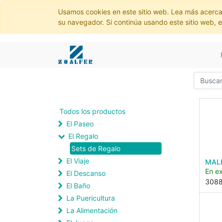
Usamos cookies en este sitio web. Lea más acerca
su navegador. Si continúa usando este sitio web, 
Todos los productos
El Paseo
El Regalo
Sets de Regalo
El Viaje
MALE
En ex
El Descanso
308
El Baño
La Puericultura
La Alimentación