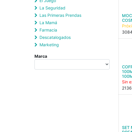
El Juego
La Seguridad
Las Primeras Prendas
MOC
COS
La Mamá
Próx
Farmacia
308
Descatalogados
Marketing
Marca
COF
100
100
Sin e
2136
SET