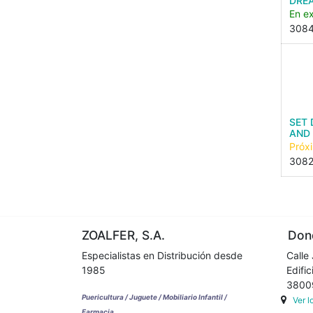
DRE
En ex
308
SET 
AND 
Próx
308
ZOALFER, S.A.
Dond
Especialistas en Distribución desde
Calle 
1985
Edifici
38009 
Puericultura / Juguete / Mobiliario Infantil /
Ver 
Farmacia