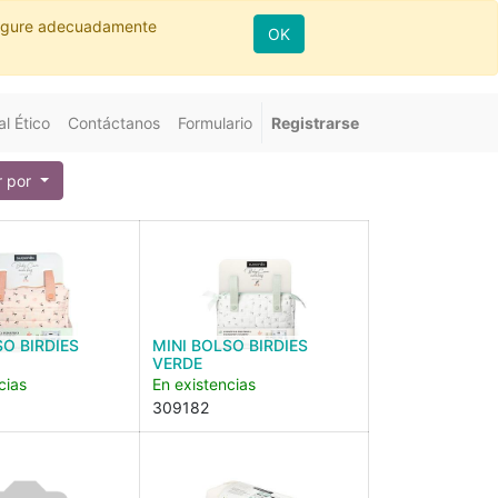
nfigure adecuadamente
OK
l Ético
Contáctanos
Formulario
Registrarse
 por
SO BIRDIES
MINI BOLSO BIRDIES
VERDE
cias
En existencias
309182