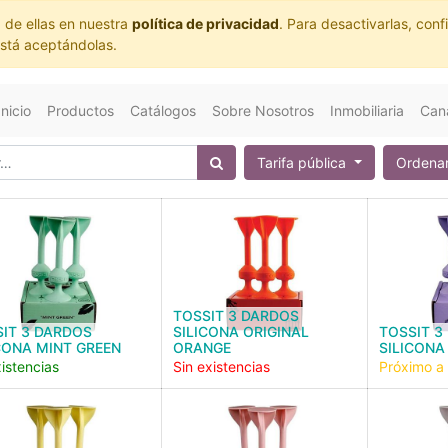
 de ellas en nuestra
política de privacidad
. Para desactivarlas, co
está aceptándolas.
Inicio
Productos
Catálogos
Sobre Nosotros
Inmobiliaria
Cana
Tarifa pública
Ordenar
TOSSIT 3 DARDOS
IT 3 DARDOS
SILICONA ORIGINAL
TOSSIT 3
CONA MINT GREEN
ORANGE
SILICONA
istencias
Sin existencias
Próximo a