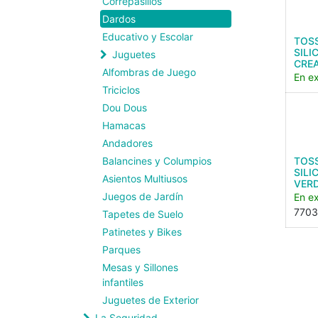
Correpasillos
Dardos
Educativo y Escolar
TOSS
SIL
Juguetes
CRE
Alfombras de Juego
En ex
Triciclos
Dou Dous
Hamacas
Andadores
Balancines y Columpios
TOSS
SILI
Asientos Multiusos
VER
Juegos de Jardín
En ex
7703
Tapetes de Suelo
Patinetes y Bikes
Parques
Mesas y Sillones
infantiles
Juguetes de Exterior
La Seguridad