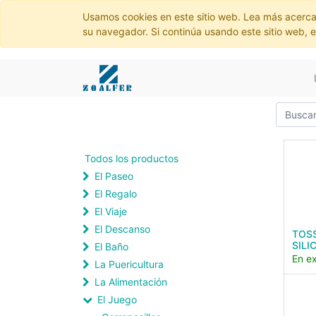
Usamos cookies en este sitio web. Lea más acerca
su navegador. Si continúa usando este sitio web, 
Todos los productos
El Paseo
El Regalo
El Viaje
El Descanso
TOSS
SILI
El Baño
En ex
La Puericultura
La Alimentación
El Juego