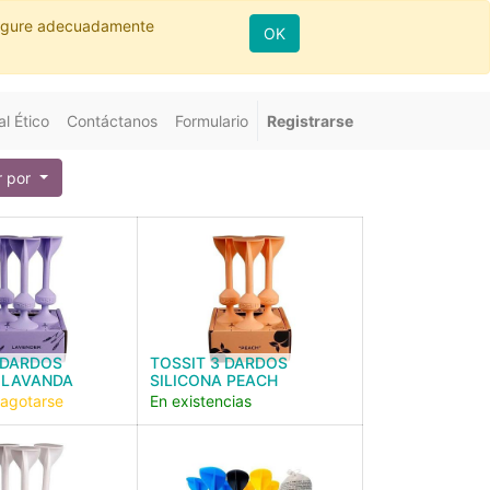
nfigure adecuadamente
OK
l Ético
Contáctanos
Formulario
Registrarse
 por
 DARDOS
TOSSIT 3 DARDOS
 LAVANDA
SILICONA PEACH
 agotarse
En existencias