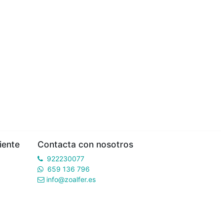
iente
Contacta con nosotros
922230077
659 136 796
info@zoalfer.es