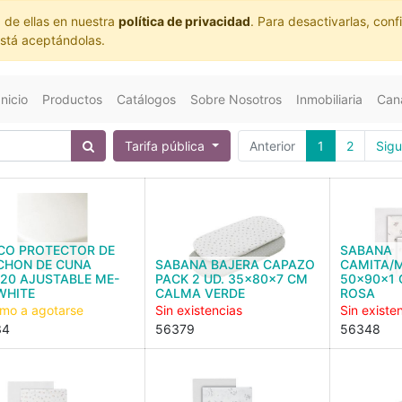
 de ellas en nuestra
política de privacidad
. Para desactivarlas, co
está aceptándolas.
Inicio
Productos
Catálogos
Sobre Nosotros
Inmobiliaria
Cana
Tarifa pública
Anterior
1
2
Sigu
CO PROTECTOR DE
SABANA
CHON DE CUNA
SABANA BAJERA CAPAZO
CAMITA/M
20 AJUSTABLE ME-
PACK 2 UD. 35x80x7 CM
50x90x1
WHITE
CALMA VERDE
ROSA
imo a agotarse
Sin existencias
Sin existe
34
56379
56348