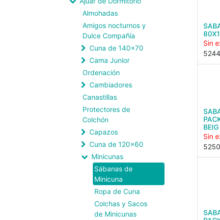
Ajuar de Dormitorio
Almohadas
Amigos nocturnos y
SAB
80X1
Dulce Compañía
Sin e
Cuna de 140x70
524
Cama Junior
Ordenación
Cambiadores
Canastillas
Protectores de
SAB
PACK
Colchón
BEIG
Capazos
Sin e
Cuna de 120x60
525
Minicunas
Sábanas de
Minicuna
Ropa de Cuna
Colchas y Sacos
SAB
de Minicunas