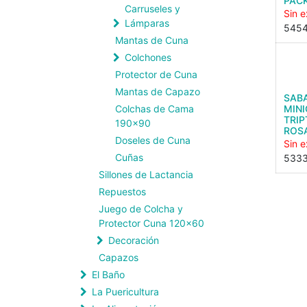
PACK
Carruseles y
Sin e
Lámparas
545
Mantas de Cuna
Colchones
Protector de Cuna
Mantas de Capazo
SAB
Colchas de Cama
MIN
TRIP
190x90
ROS
Doseles de Cuna
Sin e
Cuñas
533
Sillones de Lactancia
Repuestos
Juego de Colcha y
Protector Cuna 120x60
Decoración
Capazos
El Baño
La Puericultura