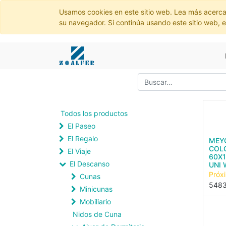
Usamos cookies en este sitio web. Lea más acerca
su navegador. Si continúa usando este sitio web, 
Todos los productos
El Paseo
El Regalo
MEY
COL
El Viaje
60X1
El Descanso
UNI 
Próx
Cunas
548
Minicunas
Mobiliario
Nidos de Cuna