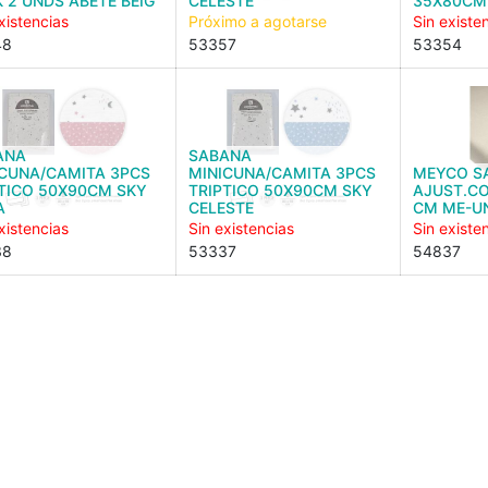
 2 UNDS ABETE BEIG
CELESTE
35X80CM
xistencias
Próximo a agotarse
Sin existe
48
53357
53354
ANA
SABANA
ICUNA/CAMITA 3PCS
MINICUNA/CAMITA 3PCS
MEYCO S
TICO 50X90CM SKY
TRIPTICO 50X90CM SKY
AJUST.C
A
CELESTE
CM ME-U
xistencias
Sin existencias
Sin existe
38
53337
54837