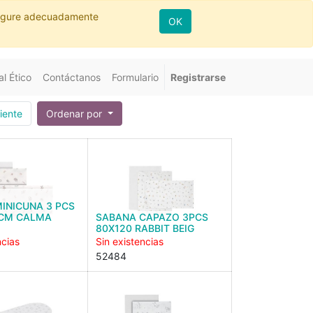
nfigure adecuadamente
OK
l Ético
Contáctanos
Formulario
Registrarse
iente
Ordenar por
INICUNA 3 PCS
 CM CALMA
SABANA CAPAZO 3PCS
80X120 RABBIT BEIG
ncias
Sin existencias
52484