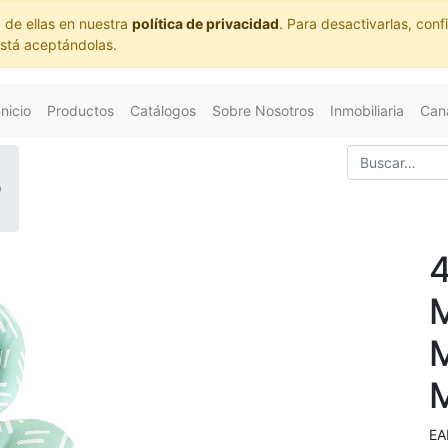
 de ellas en nuestra
política de privacidad
. Para desactivarlas, co
está aceptándolas.
Inicio
Productos
Catálogos
Sobre Nosotros
Inmobiliaria
Cana
O
EA