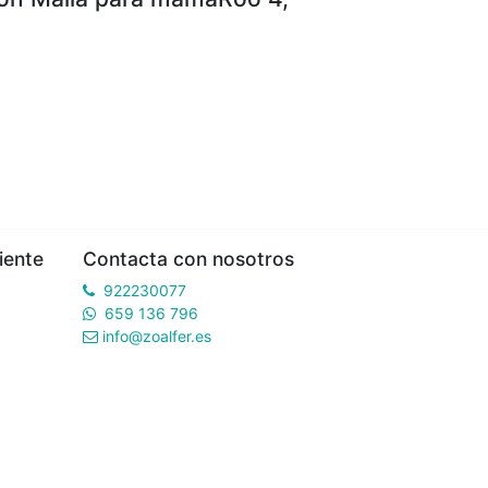
iente
Contacta con nosotros
922230077
659 136 796
info@zoalfer.es