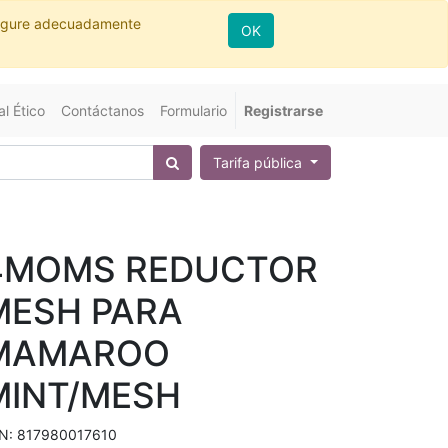
nfigure adecuadamente
OK
l Ético
Contáctanos
Formulario
Registrarse
Tarifa pública
4MOMS REDUCTOR
MESH PARA
MAMAROO
MINT/MESH
N:
817980017610