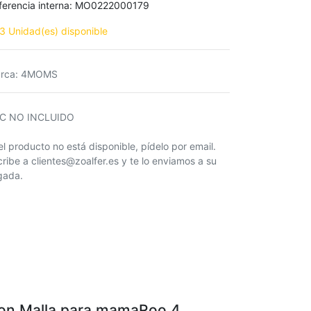
ferencia interna:
MO0222000179
3 Unidad(es) disponible
rca
:
4MOMS
IC NO INCLUIDO
 el producto no está disponible, pídelo por email.
cribe a clientes@zoalfer.es y te lo enviamos a su
egada.
on Malla para mamaRoo 4,