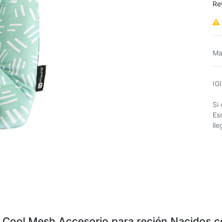
Re
Ma
IG
Si
Es
ll
ool Mesh Accesorio para recién Nacidos c