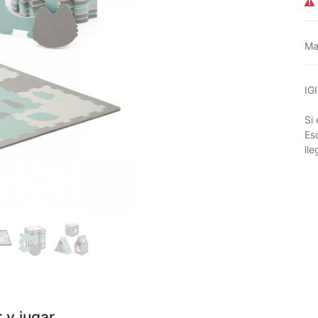
Ma
IG
Si
Es
ll
 y jugar