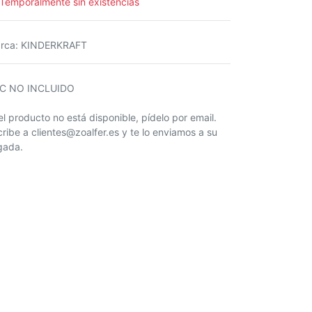
Temporalmente sin existencias
rca
:
KINDERKRAFT
IC NO INCLUIDO
 el producto no está disponible, pídelo por email.
cribe a clientes@zoalfer.es y te lo enviamos a su
egada.