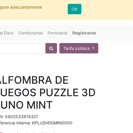
nfigure adecuadamente
OK
l Ético
Contáctanos
Formulario
Registrarse
Tarifa pública
ALFOMBRA DE
JUEGOS PUZZLE 3D
LUNO MINT
N:
5902533919321
ferencia interna:
KPLUSH00MIN0000