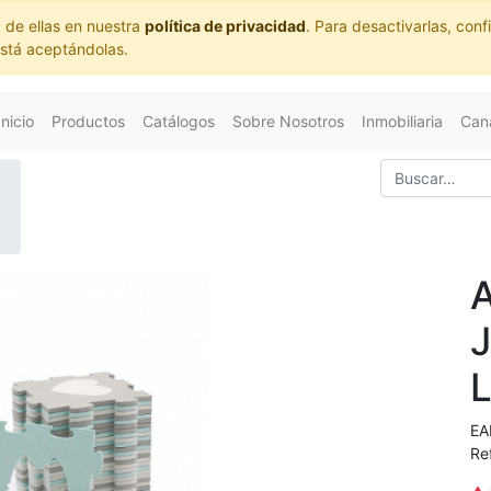
 de ellas en nuestra
política de privacidad
. Para desactivarlas, co
está aceptándolas.
Inicio
Productos
Catálogos
Sobre Nosotros
Inmobiliaria
Cana
EA
Re