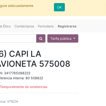
nfigure adecuadamente
OK
l Ético
Contáctanos
Formulario
Registrarse
Tarifa pública
6) CAPI LA
AVIONETA 575008
N:
3417765088223
ferencia interna:
80 508822
Temporalmente sin existencias
rca
:
VTECH