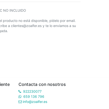
IC NO INCLUIDO
 el producto no está disponible, pídelo por email.
cribe a clientes@zoalfer.es y te lo enviamos a su
egada.
iente
Contacta con nosotros
922230077
659 136 796
info@zoalfer.es