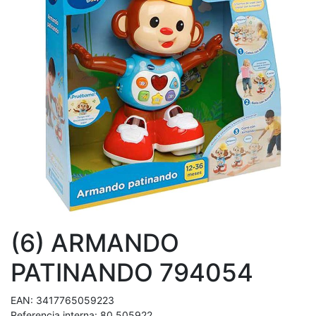
(6) ARMANDO
PATINANDO 794054
EAN:
3417765059223
Referencia interna:
80 505922