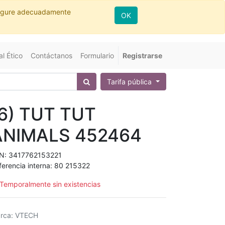
nfigure adecuadamente
OK
l Ético
Contáctanos
Formulario
Registrarse
Tarifa pública
(6) TUT TUT
ANIMALS 452464
N:
3417762153221
ferencia interna:
80 215322
Temporalmente sin existencias
rca
:
VTECH