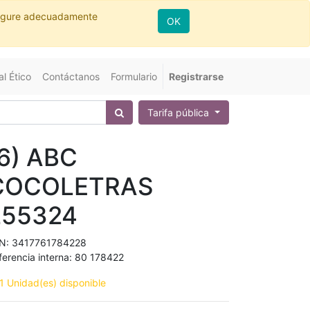
nfigure adecuadamente
OK
l Ético
Contáctanos
Formulario
Registrarse
Tarifa pública
6) ABC
COCOLETRAS
255324
N:
3417761784228
ferencia interna:
80 178422
1 Unidad(es) disponible