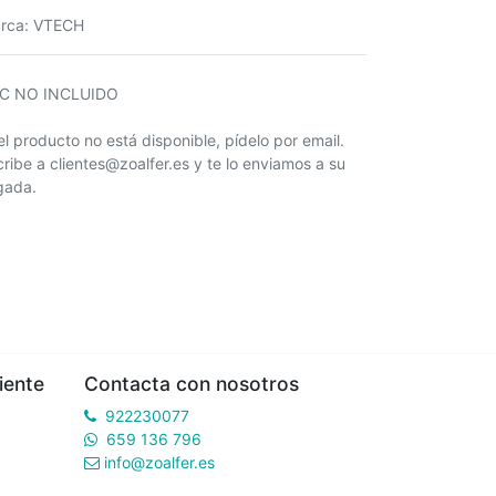
rca
:
VTECH
IC NO INCLUIDO
 el producto no está disponible, pídelo por email.
cribe a clientes@zoalfer.es y te lo enviamos a su
egada.
iente
Contacta con nosotros
922230077
659 136 796
info@zoalfer.es