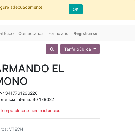
nfigure adecuadamente
OK
l Ético
Contáctanos
Formulario
Registrarse
Tarifa pública
ARMANDO EL
MONO
N:
3417761296226
ferencia interna:
80 129622
Temporalmente sin existencias
rca
:
VTECH