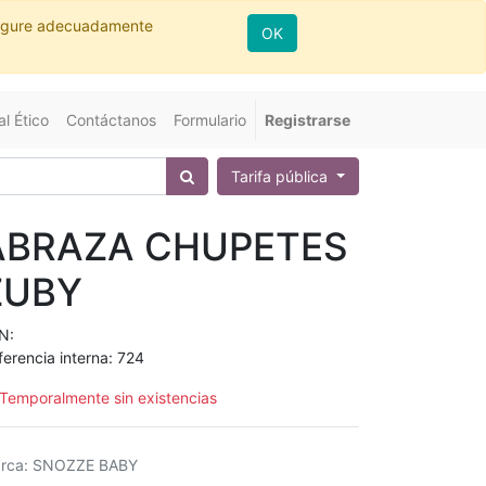
nfigure adecuadamente
OK
l Ético
Contáctanos
Formulario
Registrarse
Tarifa pública
ABRAZA CHUPETES
ZUBY
N:
ferencia interna:
724
Temporalmente sin existencias
rca
:
SNOZZE BABY