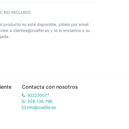
IC NO INCLUIDO
 el producto no está disponible, pídelo por email.
cribe a clientes@zoalfer.es y te lo enviamos a su
egada.
iente
Contacta con nosotros
922230077
659 136 796
info@zoalfer.es