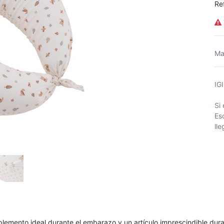
Re
Ma
IG
Si
Es
ll
lemento ideal durante el embarazo y un artículo imprescindible dura