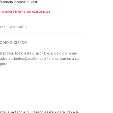
ferencia interna:
56296
Temporalmente sin existencias
rca
:
CAMBRASS
IC NO INCLUIDO
 el producto no está disponible, pídelo por email.
cribe a clientes@zoalfer.es y te lo enviamos a su
egada.
nte la lactancia. Su diseño es muy parecido a la