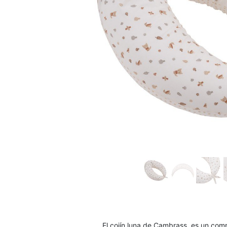
El cojín luna de Cambrass, es un comp