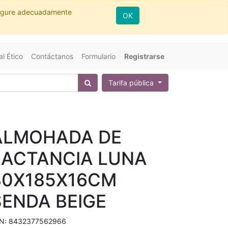
nfigure adecuadamente
OK
l Ético
Contáctanos
Formulario
Registrarse
Tarifa pública
ALMOHADA DE
LACTANCIA LUNA
80X185X16CM
SENDA BEIGE
N:
8432377562966