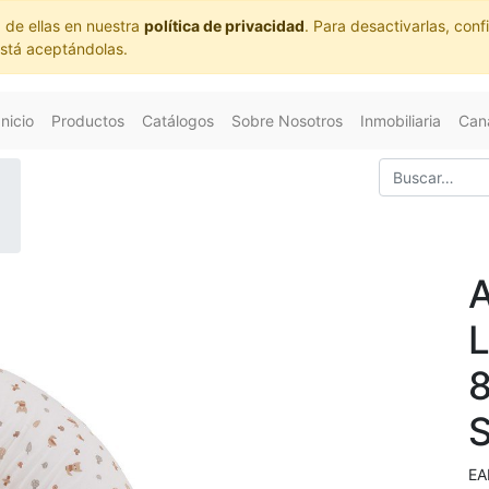
 de ellas en nuestra
política de privacidad
. Para desactivarlas, co
está aceptándolas.
Inicio
Productos
Catálogos
Sobre Nosotros
Inmobiliaria
Cana
EA