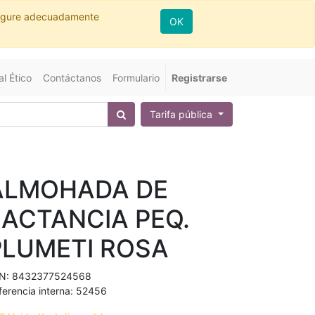
nfigure adecuadamente
OK
l Ético
Contáctanos
Formulario
Registrarse
Tarifa pública
ALMOHADA DE
LACTANCIA PEQ.
PLUMETI ROSA
N:
8432377524568
ferencia interna:
52456