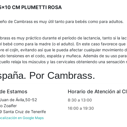
5x10 CM PLUMETTI ROSA
queño de Cambrass es muy útil tanto para bebés como para adultos.
rass es muy práctico durante el período de lactancia, tanto si la la
a el bebé como para la madre (o el adulto). En este caso favorece qu
 el cojín, evitando así que le pueda afectar cualquier movimiento de
ndo tensiones en el codo, espalda y muñeca. Además de su uso para l
 cuello relaja los músculos y las cervicales obteniendo una sensación
spaña. Por Cambrass.
e Estamos
Horario de Atención al Cl
Juan de Ávila,50-52
8:30 a 13:00
o Zoalfer
16:00 a 19:30
Santa Cruz de Tenerife
localización en Google Maps