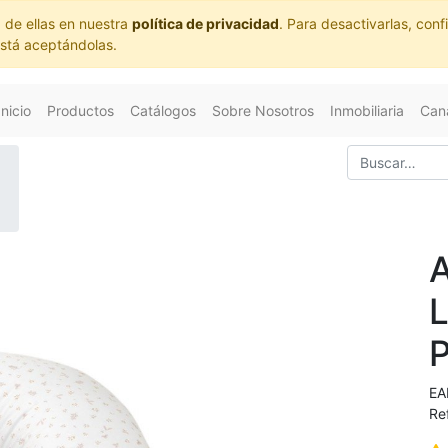
 de ellas en nuestra
política de privacidad
. Para desactivarlas, co
está aceptándolas.
Inicio
Productos
Catálogos
Sobre Nosotros
Inmobiliaria
Cana
EA
Re