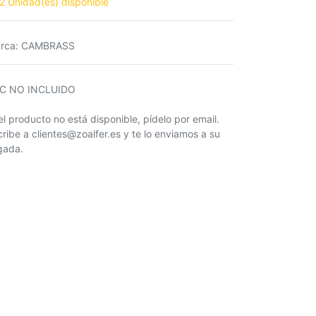
2 Unidad(es) disponible
rca
:
CAMBRASS
IC NO INCLUIDO
 el producto no está disponible, pídelo por email.
cribe a clientes@zoalfer.es y te lo enviamos a su
egada.