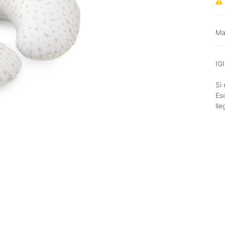
Ma
IG
Si
Es
ll