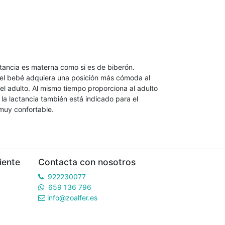
ctancia es materna como si es de biberón.
e el bebé adquiera una posición más cómoda al
l adulto. Al mismo tiempo proporciona al adulto
a lactancia también está indicado para el
 muy confortable.
iente
Contacta con nosotros
922230077
659 136 796
info@zoalfer.es