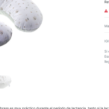
Re
Ma
IG
Si
Es
ll
rass es muy práctico durante el período de lactancia, tanto si la la