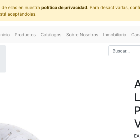
 de ellas en nuestra
política de privacidad
. Para desactivarlas, co
está aceptándolas.
Inicio
Productos
Catálogos
Sobre Nosotros
Inmobiliaria
Cana
EA