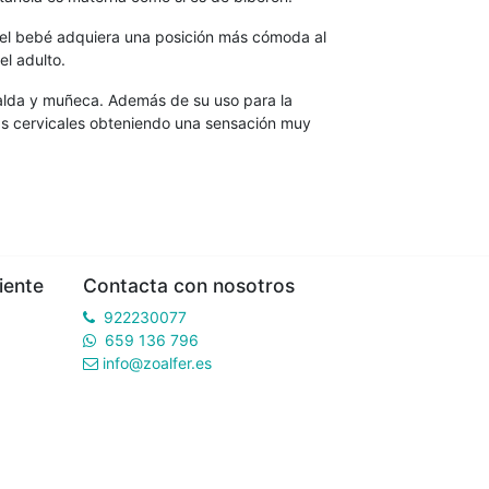
e el bebé adquiera una posición más cómoda al
l adulto.
palda y muñeca. Además de su uso para la
 las cervicales obteniendo una sensación muy
iente
Contacta con nosotros
922230077
659 136 796
info@zoalfer.es