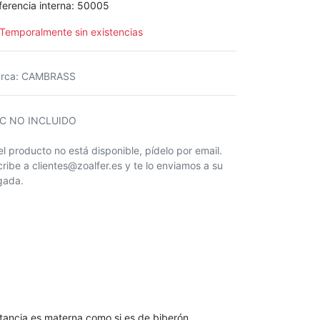
ferencia interna:
50005
Temporalmente sin existencias
rca
:
CAMBRASS
IC NO INCLUIDO
 el producto no está disponible, pídelo por email.
cribe a clientes@zoalfer.es y te lo enviamos a su
egada.
ctancia es materna como si es de biberón.