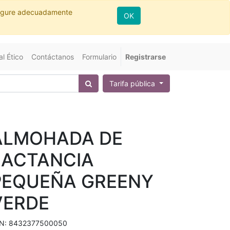
nfigure adecuadamente
OK
l Ético
Contáctanos
Formulario
Registrarse
Tarifa pública
ALMOHADA DE
LACTANCIA
PEQUEÑA GREENY
VERDE
N:
8432377500050