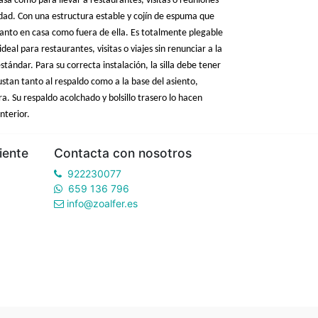
n casa como para llevar a restaurantes, visitas o reuniones
dad. Con una estructura estable y cojín de espuma que
tanto en casa como fuera de ella. Es totalmente plegable
deal para restaurantes, visitas o viajes sin renunciar a la
tándar. Para su correcta instalación, la silla debe tener
stan tanto al respaldo como a la base del asiento,
. Su respaldo acolchado y bolsillo trasero lo hacen
nterior.
iente
Contacta con nosotros
922230077
659 136 796
info@zoalfer.es