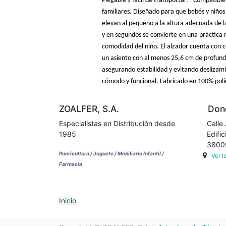
Plegable y fácil de transportar. - Compatible 
familiares. Diseñado para que bebés y niños
elevan al pequeño a la altura adecuada de l
y en segundos se convierte en una práctica mal
comodidad del niño. El alzador cuenta con co
un asiento con al menos 25,6 cm de profundi
asegurando estabilidad y evitando deslizami
cómodo y funcional. Fabricado en 100% polié
ZOALFER, S.A.
Dond
Especialistas en Distribución desde
Calle 
1985
Edifici
38009 
Puericultura / Juguete / Mobiliario Infantil /
Ver 
Farmacia
Inicio