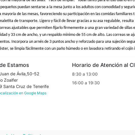
con la mayoría de las sillas. - Fácil de limpiar. - Ideal tanto para el uso diario e
 pequeños puedan sentarse a la mesa junto a los adultos con comodidad y seguri
a mayoría de las mesas, favoreciendo su participación en las comidas familiares 
etita de transporte. Ligero y fácil de llevar gracias a su asa regulable, resulta i
rreas ajustables que permiten fijarlo firmemente a una gran variedad de sillas es
dad y 33 cm de ancho, y un respaldo mínimo de 55 cm de alto. Las correas se aju
entos. Incorpora un arnés de 3 puntos ancho y reforzado para una sujeción segura
ster, se limpia fácilmente con un paño húmedo o en lavadora retirando el cojín i
e Estamos
Horario de Atención al Cl
Juan de Ávila,50-52
8:30 a 13:00
o Zoalfer
16:00 a 19:30
Santa Cruz de Tenerife
localización en Google Maps