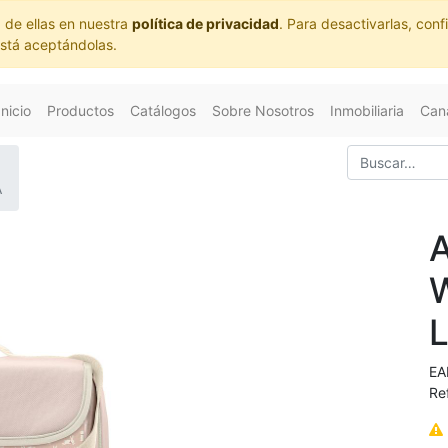
 de ellas en nuestra
política de privacidad
. Para desactivarlas, co
está aceptándolas.
Inicio
Productos
Catálogos
Sobre Nosotros
Inmobiliaria
Cana
A
EA
Re