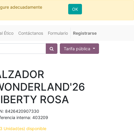
nfigure adecuadamente
OK
l Ético
Contáctanos
Formulario
Registrarse
Tarifa pública
ALZADOR
WONDERLAND'26
LIBERTY ROSA
N:
8426420907330
ferencia interna:
403209
3 Unidad(es) disponible