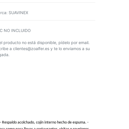
rca
:
SUAVINEX
IC NO INCLUIDO
 el producto no está disponible, pídelo por email.
cribe a clientes@zoalfer.es y te lo enviamos a su
egada.
 - Respaldo acolchado, cojín interno hecho de espuma. -