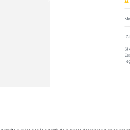
Ma
IG
Si
Es
ll