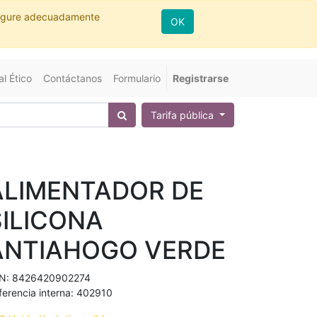
nfigure adecuadamente
OK
l Ético
Contáctanos
Formulario
Registrarse
Tarifa pública
ALIMENTADOR DE
SILICONA
ANTIAHOGO VERDE
N:
8426420902274
ferencia interna:
402910