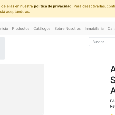
 de ellas en nuestra
política de privacidad
. Para desactivarlas, co
está aceptándolas.
Inicio
Productos
Catálogos
Sobre Nosotros
Inmobiliaria
Cana
EA
Re