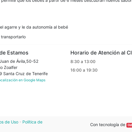
x permite que los bebés a partir de 6 meses descubran nuevos sabor
l agarre y le da autonomía al bebé
 transportarlo
e Estamos
Horario de Atención al Cl
Juan de Ávila,50-52
8:30 a 13:00
o Zoalfer
16:00 a 19:30
Santa Cruz de Tenerife
localización en Google Maps
os de Uso
-
Política de
Con tecnología de
Od