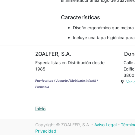
El alimentador antiahogo de Suavine
Características
Diseño ergonómico que mejora e
Incluye una tapa higiénica para
ZOALFER, S.A.
Dond
Especialistas en Distribución desde
Calle 
1985
Edifici
38009 
Puericultura / Juguete / Mobiliario Infantil /
Ver 
Farmacia
Inicio
Copyright ©
ZOALFER, S.A.
-
Aviso Legal
-
Términ
Privacidad