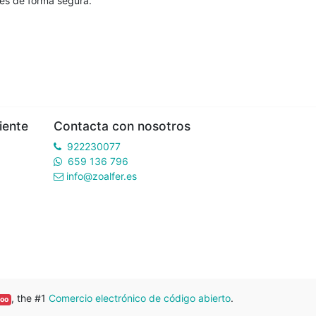
es de forma segura.
iente
Contacta con nosotros
922230077
659 136 796
info@zoalfer.es
, the #1
Comercio electrónico de código abierto
.
oo