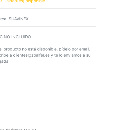
3 Unidad(es) disponible
rca
:
SUAVINEX
IC NO INCLUIDO
 el producto no está disponible, pídelo por email.
cribe a clientes@zoalfer.es y te lo enviamos a su
egada.