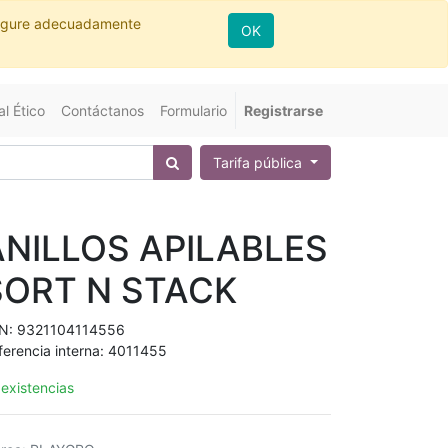
nfigure adecuadamente
OK
l Ético
Contáctanos
Formulario
Registrarse
Tarifa pública
ANILLOS APILABLES
SORT N STACK
N:
9321104114556
ferencia interna:
4011455
 existencias