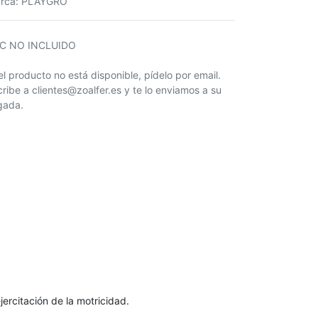
rca
:
PLAYGRO
IC NO INCLUIDO
 el producto no está disponible, pídelo por email.
cribe a clientes@zoalfer.es y te lo enviamos a su
egada.
ercitación de la motricidad.