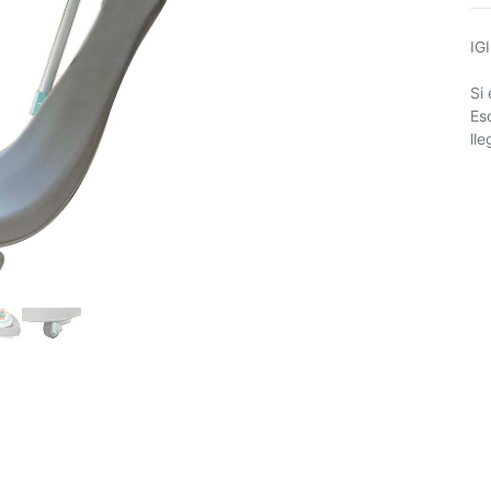
IG
Si
Es
ll