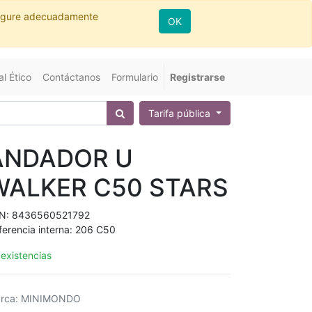
nfigure adecuadamente
OK
l Ético
Contáctanos
Formulario
Registrarse
Tarifa pública
ANDADOR U
WALKER C50 STARS
N:
8436560521792
ferencia interna:
206 C50
 existencias
rca
:
MINIMONDO