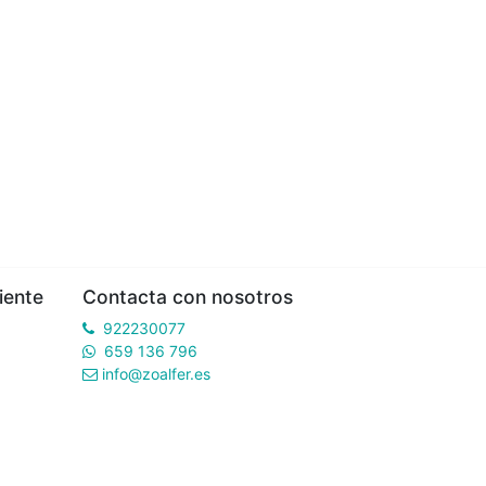
iente
Contacta con nosotros
922230077
659 136 796
info@zoalfer.es