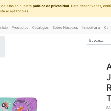
 de ellas en nuestra
política de privacidad
. Para desactivarlas, co
está aceptándolas.
Inicio
Productos
Catálogos
Sobre Nosotros
Inmobiliaria
Cana
EA