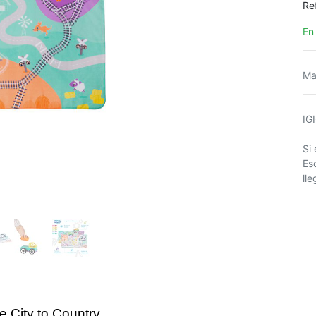
Re
En
Ma
IG
Si
Es
ll
e City to Country