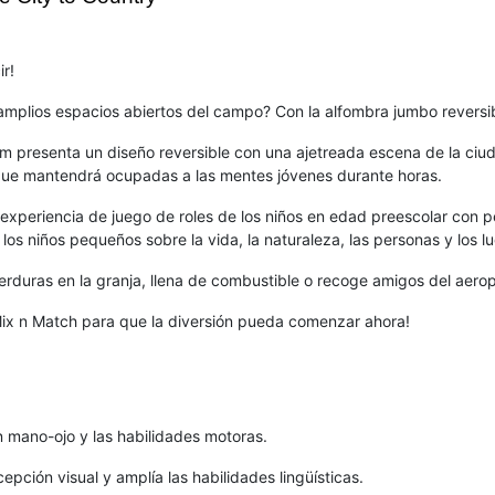
r!
s amplios espacios abiertos del campo? Con la alfombra jumbo reversi
m presenta un diseño reversible con una ajetreada escena de la ciuda
 que mantendrá ocupadas a las mentes jóvenes durante horas.
a experiencia de juego de roles de los niños en edad preescolar con p
los niños pequeños sobre la vida, la naturaleza, las personas y los l
 verduras en la granja, llena de combustible o recoge amigos del aeropu
 Mix n Match para que la diversión pueda comenzar ahora!
ón mano-ojo y las habilidades motoras.
cepción visual y amplía las habilidades lingüísticas.