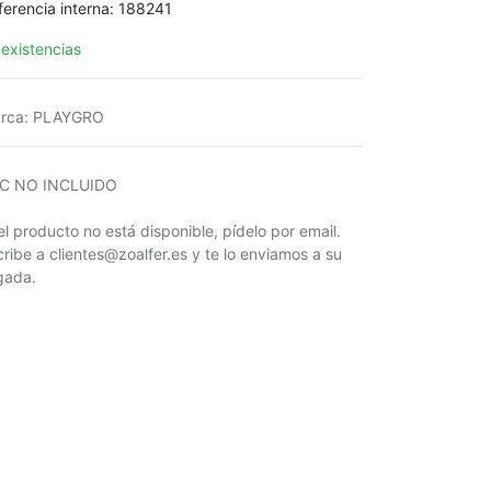
ferencia interna:
188241
 existencias
rca
:
PLAYGRO
IC NO INCLUIDO
 el producto no está disponible, pídelo por email.
cribe a clientes@zoalfer.es y te lo enviamos a su
egada.