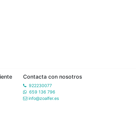
iente
Contacta con nosotros
922230077
659 136 796
info@zoalfer.es