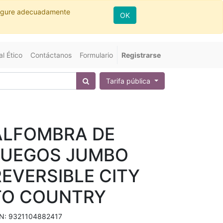
nfigure adecuadamente
OK
l Ético
Contáctanos
Formulario
Registrarse
Tarifa pública
ALFOMBRA DE
JUEGOS JUMBO
REVERSIBLE CITY
TO COUNTRY
N:
9321104882417