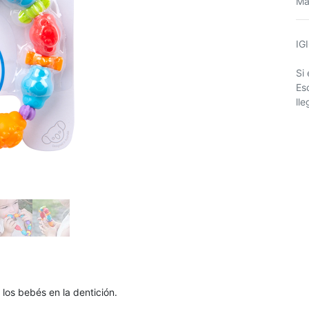
Ma
IG
Si
Es
ll
 los bebés en la dentición.