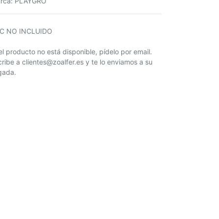
rca
:
PLAYGRO
IC NO INCLUIDO
 el producto no está disponible, pídelo por email.
cribe a clientes@zoalfer.es y te lo enviamos a su
egada.