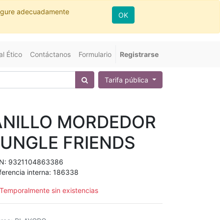
nfigure adecuadamente
OK
l Ético
Contáctanos
Formulario
Registrarse
Tarifa pública
ANILLO MORDEDOR
JUNGLE FRIENDS
N:
9321104863386
ferencia interna:
186338
Temporalmente sin existencias