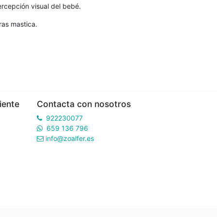
ercepción visual del bebé.
ras mastica.
iente
Contacta con nosotros
922230077
659 136 796
info@zoalfer.es