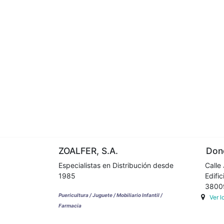
ZOALFER, S.A.
Dond
Especialistas en Distribución desde
Calle 
1985
Edifici
38009 
Puericultura / Juguete / Mobiliario Infantil /
Ver 
Farmacia