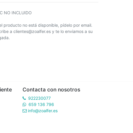
IC NO INCLUIDO
 el producto no está disponible, pídelo por email.
cribe a clientes@zoalfer.es y te lo enviamos a su
egada.
iente
Contacta con nosotros
922230077
659 136 796
info@zoalfer.es