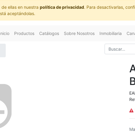
 de ellas en nuestra
política de privacidad
. Para desactivarlas, co
está aceptándolas.
Inicio
Productos
Catálogos
Sobre Nosotros
Inmobiliaria
Cana
EA
Re
Ma