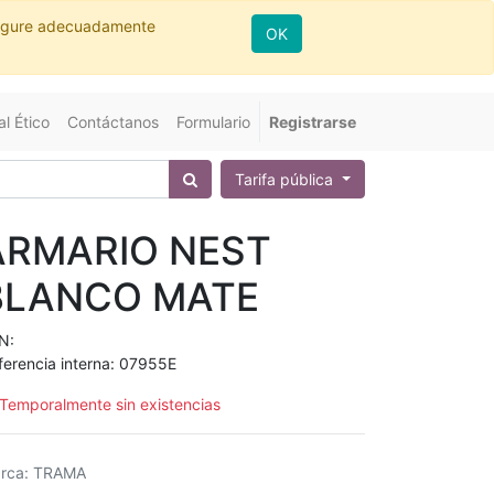
nfigure adecuadamente
OK
l Ético
Contáctanos
Formulario
Registrarse
Tarifa pública
ARMARIO NEST
BLANCO MATE
N:
ferencia interna:
07955E
Temporalmente sin existencias
rca
:
TRAMA